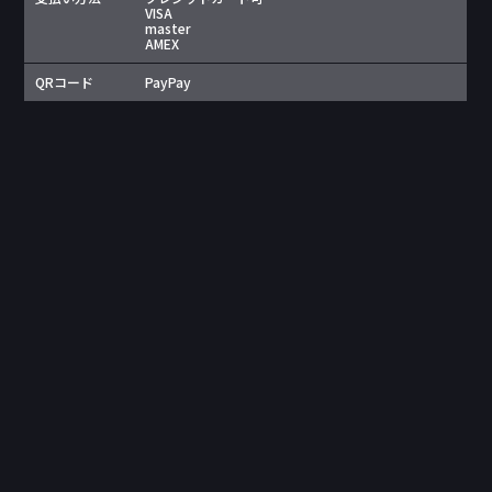
VISA
master
AMEX
QRコード
PayPay