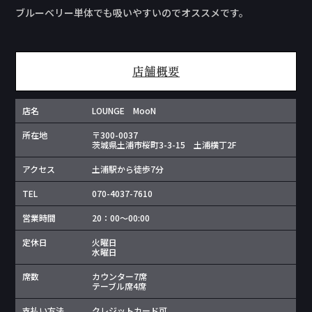
ブルーベリー単体でも吸いやすいのでオススメです。
店舗概要
店名
LOUNGE MooN
所在地
〒300-0037
茨城県土浦市桜町3-3-15 土浦横丁2F
アクセス
土浦駅から徒歩7分
TEL
070-4037-7610
営業時間
20：00～00:00
定休日
火曜日
水曜日
席数
カウンター7席
テーブル席4席
支払い方法
クレジットカード可