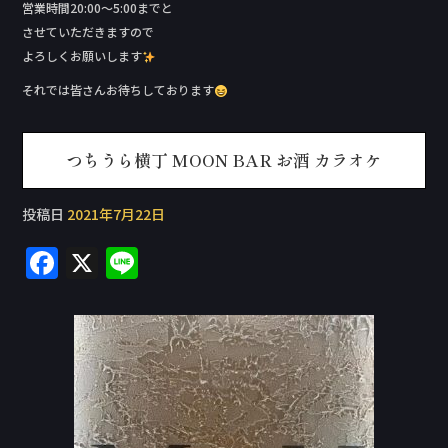
営業時間20:00〜5:00までと
させていただきますので
よろしくお願いします
それでは皆さんお待ちしております
つちうら横丁 MOON BAR お酒 カラオケ
投稿日
2021年7月22日
F
X
Li
a
n
c
e
e
b
o