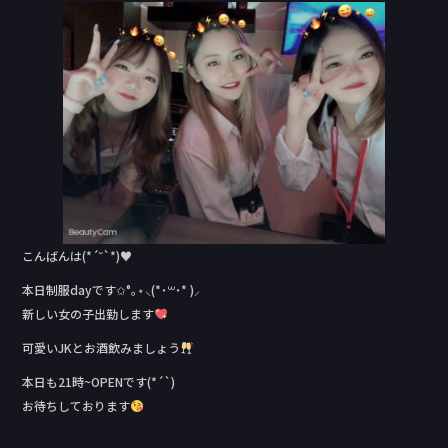
c
e
e
b
o
o
k
こんばんは(*´˘`*)♥
本日制服dayです✩°｡⋆⸜(*˙꒳˙* )⸝
新しい女の子出勤します
可愛いJKとお酒飲みましょう
本日も21時~OPENです(*´`)
お待ちしております