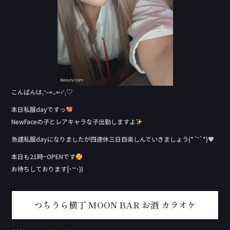
こんばんは₍ᐢ⑅•ᴗ•⑅ᐢ₎♡
本日私服dayですっ
NewFaceの子とレアキャラな子出勤しますよ
急遽私服dayになりましたが四連休三日目楽しんでいきましょう(*´˘`*)♥
本日も21時~OPENです
お待ちしております|˙꒳​˙))
つちうら横丁 MOON BAR お酒 カラオケ