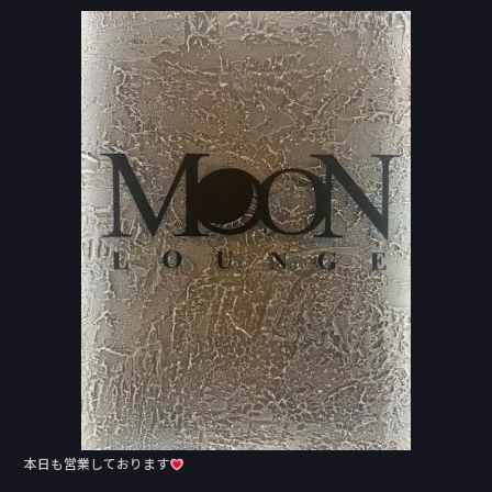
c
e
e
b
o
o
k
本日も営業しております