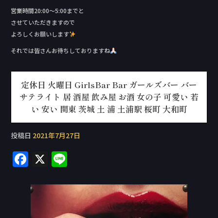
営業時間20:00〜5:00までと
させていただきますので
よろしくお願いします
それでは皆さんお待ちしておりますね
定休日 火曜日 GirlsBar Bar ガールズバー バー
サテライト 居 酒屋 飲み屋 お酒 女の子 可愛い 若
い 安い 関東 茨城 土 浦 土浦駅 桜町 大和町
投稿日
2021年7月27日
F
X
Li
a
n
c
e
e