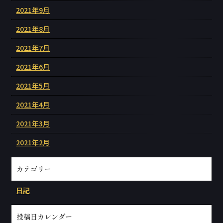
2021年9月
2021年8月
2021年7月
2021年6月
2021年5月
2021年4月
2021年3月
2021年2月
カテゴリー
日記
投稿日カレンダー