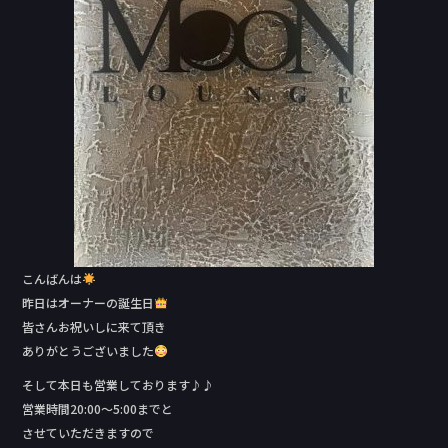
o
k
こんばんは
昨日はオーナーの誕生日
皆さんお祝いしに来て頂き
ありがとうございました
そして本日も営業しております♪♪
営業時間20:00〜5:00までと
させていただきますので