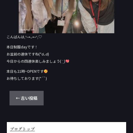
o
k
こんばんは₍ᐢ⑅•ᴗ•⑅ᐢ₎♡
本日制服dayです！
お盆前の連休ですね(*ơᴗơ)
今日からの四連休楽しみましょう( ¨̮ )
本日も21時~OPENです
お待ちしております(*´`)
←
古い投稿
ブログトップ