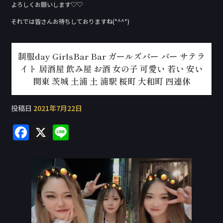
よろしくお願いします♡♡
それでは皆さんお待ちしておりますね(*^^*)
制服day GirlsBar Bar ガールズバー バー サテラ
イト 居酒屋 飲み屋 お酒 女の子 可愛い 若い 安い
関東 茨城 土浦 土 浦駅 桜町 大和町 四連休
投稿日
2021年7月22日
F
X
Li
a
n
c
e
e
b
o