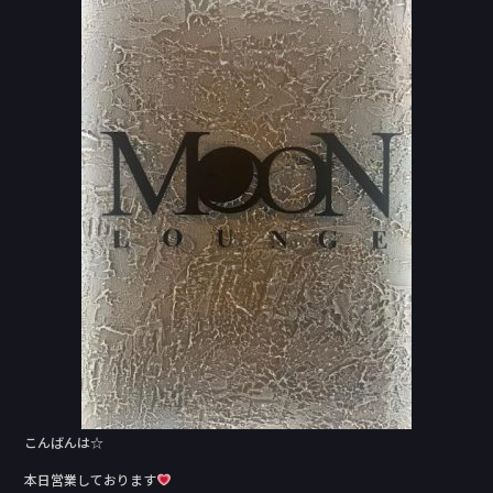
c
e
e
b
o
o
k
こんばんは☆
本日営業しております