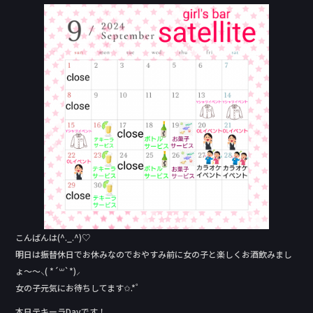
c
e
e
b
o
o
k
こんばんは(^._.^)♡
明日は振替休日でお休みなのでおやすみ前に女の子と楽しくお酒飲みまし
ょ〜〜⸜( *´꒳`*)⸝
女の子元気にお待ちしてます✩.*˚
本日テキーラDay‬です！