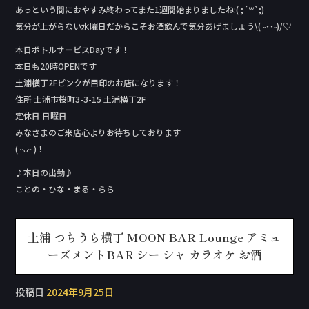
あっという間におやすみ終わってまた1週間始まりましたね:( ;´꒳`;)
気分が上がらない水曜日だからこそお酒飲んで気分あげましょう\( ˶˙˙˶)/♡
本日ボトルサービスDay‬です！
本日も20時OPENです
土浦横丁2Fピンクが目印のお店になります！
住所 土浦市桜町3-3-15 土浦横丁2F
定休日 日曜日
みなさまのご来店心よりお待ちしております
( ᵕᴗᵕ )！
♪本日の出勤♪
ことの・ひな・まる・らら
土浦 つちうら横丁 MOON BAR Lounge アミュ
ーズメントBAR シー シャ カラオケ お酒
投稿日
2024年9月25日