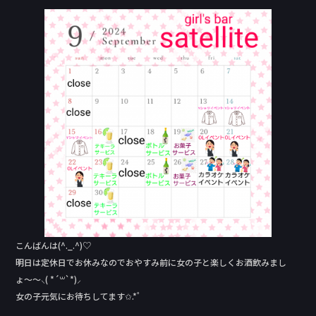
c
e
e
b
o
o
k
こんばんは(^._.^)♡
明日は定休日でお休みなのでおやすみ前に女の子と楽しくお酒飲みまし
ょ〜〜⸜( *´꒳`*)⸝
女の子元気にお待ちしてます✩.*˚