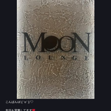
c
e
e
b
o
o
k
こんばんは\( ˆoˆ )/♡
本日も営業してます