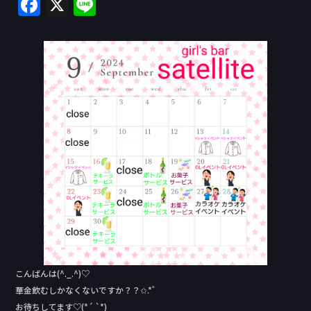
F
X
Li
a
n
c
e
e
b
o
o
k
こんばんは(^._.^)♡
華金飲むしかなくないですか？？✩.*˚
お待ちしてます♡(*´ `*)