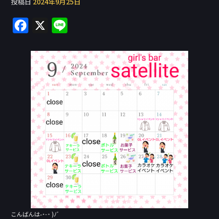
投稿日
2024年9月25日
F
X
Li
a
n
c
e
e
b
o
o
k
こんばんは˶˙ᵕ˙ )ﾉﾞ