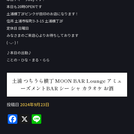
本日も20時OPENです
土浦横丁2Fピンクが目印のお店になります！
住所 土浦市桜町3-3-15 土浦横丁2F
定休日 日曜日
みなさまのご来店心よりお待ちしております
( ᵕᴗᵕ )！
♪本日の出勤♪
ことの・ひな・まる・らら
土浦 つちうら横丁 MOON BAR Lounge アミュ
ーズメントBAR シー シャ カラオケ お酒
投稿日
2024年9月23日
F
X
Li
a
n