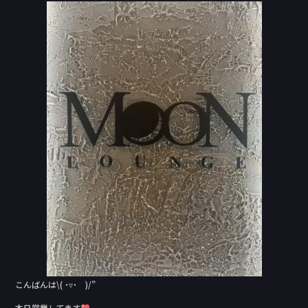
c
e
e
b
o
o
k
こんばんは\( ˙▿˙ )/”
本日営業してます