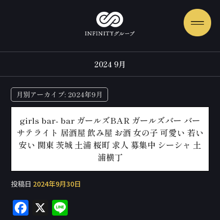
2024 9月
月別アーカイブ:
2024年9月
girls bar- bar ガールズBAR ガールズバー バー
サテライト 居酒屋 飲み屋 お酒 女の子 可愛い 若い
安い 関東 茨城 土浦 桜町 求人 募集中 シーシャ 土
浦横丁
投稿日
2024年9月30日
F
X
Li