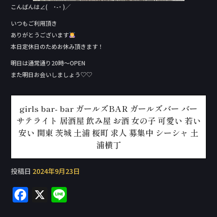
こんばんは∠( ˙-˙ )／
いつもご利用頂き
ありがとうございます
本日定休日のためお休み頂きます！
明日は通常通り20時〜OPEN
また明日お会いしましょう♡♡
girls bar- bar ガールズBAR ガールズバー バー
サテライト 居酒屋 飲み屋 お酒 女の子 可愛い 若い
安い 関東 茨城 土浦 桜町 求人 募集中 シーシャ 土
浦横丁
投稿日
2024年9月23日
F
X
Li
a
n