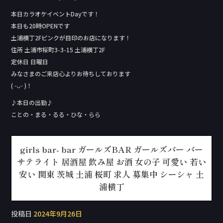
本日カラオケイベントDay‬です！
本日も20時OPENです
土浦横丁2Fピンクが目印のお店になります！
住所 土浦市桜町3-3-15 土浦横丁2F
定休日 日曜日
みなさまのご来店心よりお待ちしております
( ᵕᴗᵕ )！
♪本日の出勤♪
ことの・まる・るる・ひな・らら
girls bar- bar ガールズBAR ガールズバー バー
サテライト 居酒屋 飲み屋 お酒 女の子 可愛い 若い
安い 関東 茨城 土浦 桜町 求人 募集中 シーシャ 土
浦横丁
投稿日
2024年9月26日