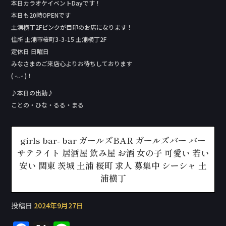
本日カラオケイベントDay‬です！
本日も20時OPENです
土浦横丁2Fピンクが目印のお店になります！
住所 土浦市桜町3-3-15 土浦横丁2F
定休日 日曜日
みなさまのご来店心よりお待ちしております
( ᵕᴗᵕ )！
♪本日の出勤♪
ことの・ひな・るる・まる
girls bar- bar ガールズBAR ガールズバー バー
サテライト 居酒屋 飲み屋 お酒 女の子 可愛い 若い
安い 関東 茨城 土浦 桜町 求人 募集中 シーシャ 土
浦横丁
投稿日
2024年9月27日