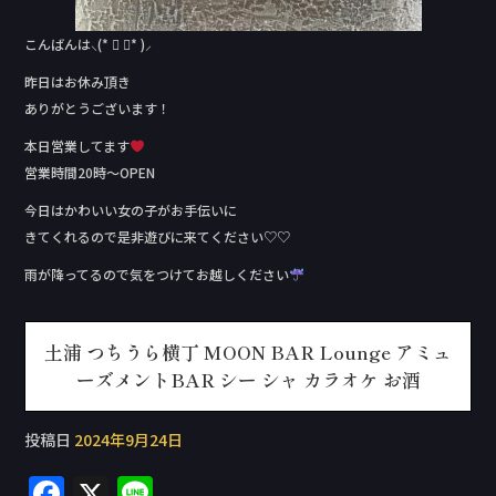
こんばんは⸜(* ॑ ॑* )⸝
昨日はお休み頂き
ありがとうございます！
本日営業してます
営業時間20時〜OPEN
今日はかわいい女の子がお手伝いに
きてくれるので是非遊びに来てください♡♡
雨が降ってるので気をつけてお越しください
土浦 つちうら横丁 MOON BAR Lounge アミュ
ーズメントBAR シー シャ カラオケ お酒
投稿日
2024年9月24日
F
X
Li