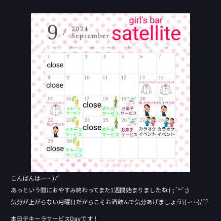
a
n
c
e
e
b
o
o
k
こんばんは˶˙ᵕ˙ )ﾉﾞ
あっという間におやすみ終わってまた1週間始まりましたね:( ;´꒳`;)
気分が上がらない月曜日だからこそお酒飲んで気分あげましょう\( ˶˙˙˶)/♡
本日テキーラサービスDay‬です！