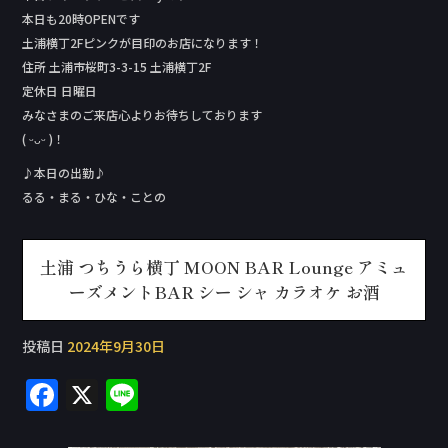
本日も20時OPENです
土浦横丁2Fピンクが目印のお店になります！
住所 土浦市桜町3-3-15 土浦横丁2F
定休日 日曜日
みなさまのご来店心よりお待ちしております
( ᵕᴗᵕ )！
♪本日の出勤♪
るる・まる・ひな・ことの
土浦 つちうら横丁 MOON BAR Lounge アミュ
ーズメントBAR シー シャ カラオケ お酒
投稿日
2024年9月30日
F
X
Li
a
n