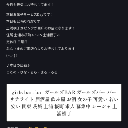
今日も元気にお待ちしてます！
本日お菓子サービスDay‬です！
本日も20時OPENです
土浦横丁2Fピンクが目印のお店になります！
住所 土浦市桜町3-3-15 土浦横丁2F
定休日 日曜日
みなさまのご来店心よりお待ちしております
( ᵕᴗᵕ )！
♪本日の出勤♪
ことの・ひな・らら・まる・るる
girls bar- bar ガールズBAR ガールズバー バー
サテライト 居酒屋 飲み屋 お酒 女の子 可愛い 若い
安い 関東 茨城 土浦 桜町 求人 募集中 シーシャ 土
浦横丁