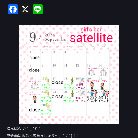
F
X
Li
a
n
c
e
e
b
o
o
k
こんばんは(^._.^)♡
華金前に飲みべ高めましょう〜( “´༥`” )！！