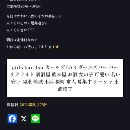
営業時間20時〜OPEN
今日はかわいい女の子がお手伝いに
来てくれるので是非遊びに
来てください♡♡
明日は定休日なので
お休み前にお待ちしております
girls bar- bar ガールズBAR ガールズバー バー
サテライト 居酒屋 飲み屋 お酒 女の子 可愛い 若い
安い 関東 茨城 土浦 桜町 求人 募集中 シーシャ 土
浦横丁
投稿日
2024年9月28日
F
X
Li
a
n