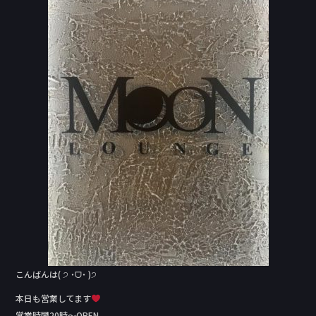
e
b
o
o
k
こんばんは( ੭ ˙ᗜ˙ )੭
本日も営業してます
営業時間20時～OPEN