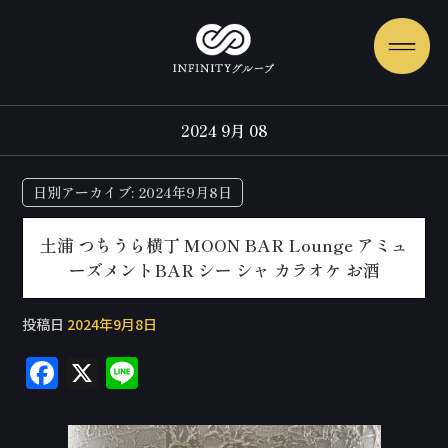
2024 9月 08
日別アーカイブ:
2024年9月8日
土浦 つちうら横丁 MOON BAR Lounge アミュ
ーズメントBAR シー シャ カラオケ お酒
投稿日
2024年9月8日
F
X
Li
a
n
c
e