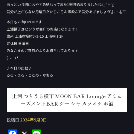
あっという間におやすみ終わってまた1週間始まりましたね:( ;´꒳`;)
気分が上がらない月曜日だからこそお酒飲んで気分あげましょう\( ˶˙˙˶)/♡
本日も20時OPENです
土浦横丁2Fピンクが目印のお店になります！
住所 土浦市桜町3-3-15 土浦横丁2F
定休日 日曜日
みなさまのご来店心よりお待ちしております
( ᵕᴗᵕ )！
♪本日の出勤♪
るる・まる・ことの・かおる
土浦 つちうら横丁 MOON BAR Lounge アミュ
ーズメントBAR シー シャ カラオケ お酒
投稿日
2024年9月9日