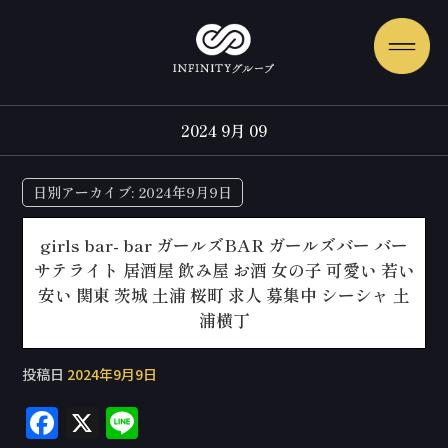
2024 9月 09
日別アーカイブ:
2024年9月9日
girls bar- bar ガールズBAR ガールズバー バー
サテライト 居酒屋 飲み屋 お酒 女の子 可愛い 若い
安い 関東 茨城 土浦 桜町 求人 募集中 シーシャ 土
浦横丁
投稿日
2024年9月9日
F
X
Li