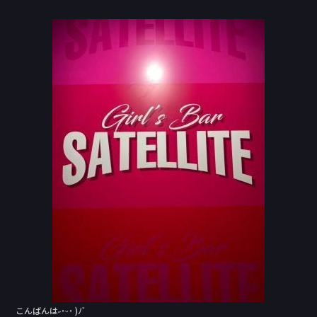
a
n
c
e
e
b
o
o
k
こんばんは˶˙ᵕ˙ )ﾉﾞ