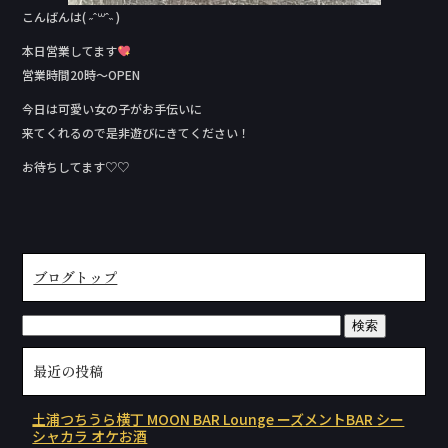
こんばんは( ˶ˆ꒳ˆ˵ )
本日営業してます
営業時間20時～OPEN
今日は可愛い女の子がお手伝いに
来てくれるので是非遊びにきてください！
お待ちしてます♡♡
ブログトップ
最近の投稿
土浦つちうら横丁 MOON BAR Lounge ーズメントBAR シー
シャカラ オケお酒