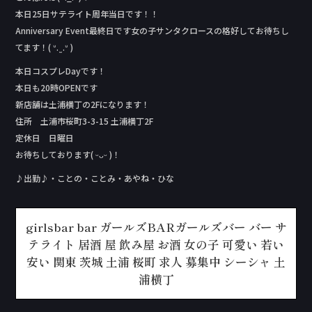
本日25日サテライト周年当日です！！
Anniversary Event最終日です女の子サンタクロースの格好してお待ちし
てます！( ᐡ. ̫ .ᐡ )
本日コスプレDay‬です！
本日も20時OPENです
新店舗は土浦横丁の2Fになります！
住所 土浦市桜町3-3-15 土浦横丁2F
定休日 日曜日
お待ちしております( ᵕᴗᵕ )！
♪出勤♪・ことの・ことみ・あやね・ひな
girlsbar bar ガールズBARガールズバー バー サ
テライト 居酒 屋 飲み屋 お酒 女の子 可愛い 若い
安い 関東 茨城 土浦 桜町 求人 募集中 シーシャ 土
浦横丁