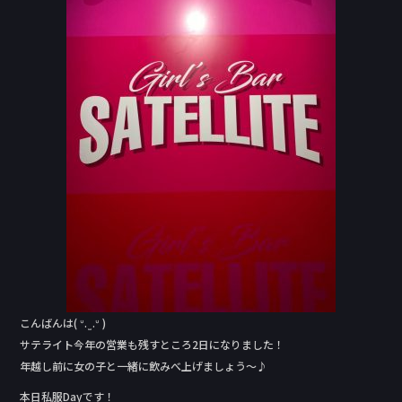
b
o
o
k
こんばんは( ᐡ. ̫ .ᐡ )
サテライト今年の営業も残すところ2日になりました！
年越し前に女の子と一緒に飲みべ上げましょう〜♪
本日私服Day‬です！