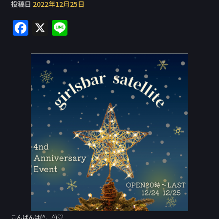
投稿日
2022年12月25日
F
X
Li
a
n
c
e
e
b
o
o
k
こんばんは(^._.^)♡