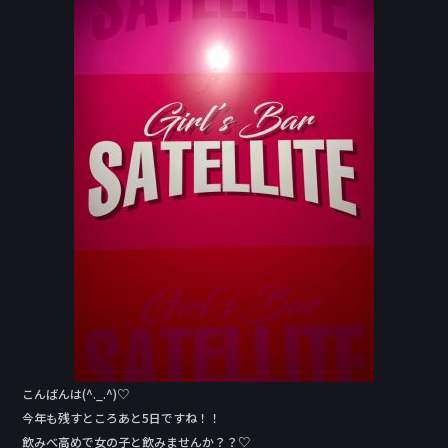
e
b
o
o
k
こんばんは(^._.^)♡
今年も残すところあと5日ですね！！
飲みべ高めで女の子と飲みませんか？？♡