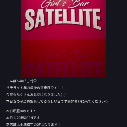
o
k
こんばんは(^._.^)♡
サテライト年内最後の営業日です！！
今年もたくさんお世話になりました( ..)”
本日女の子全員集合してる珍しい日です是非会いに来てください♡
本日私服Day‬です！
本日も20時OPENです
新店舗は土浦横丁の2Fになります！