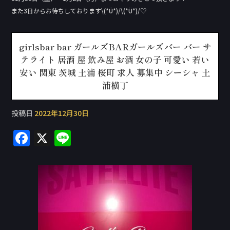
また3日からお待ちしております\(*Ü*)/\(*Ü*)/♡
girlsbar bar ガールズBARガールズバー バー サ
テライト 居酒 屋 飲み屋 お酒 女の子 可愛い 若い
安い 関東 茨城 土浦 桜町 求人 募集中 シーシャ 土
浦横丁
投稿日
2022年12月30日
F
X
Li
a
n
c
e
e
b
o