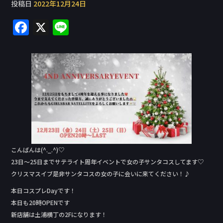
投稿日
2022年12月24日
F
X
Li
a
n
c
e
e
b
o
o
k
こんばんは(^._.^)♡
23日〜25日までサテライト周年イベントで女の子サンタコスしてます♡
クリスマスイブ是非サンタコスの女の子に会いに来てください！♪
本日コスプレDay‬です！
本日も20時OPENです
新店舗は土浦横丁の2Fになります！