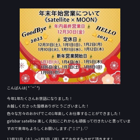
a
n
c
e
e
b
o
o
k
こんばんは( *´꒳`*)
今年1年たくさんお世話になりました！
お越しくださった皆様ありがとうございました！
色々な方々のおかげでこの1年楽しくお仕事することができました！
girlsbar satellite 楽しく元気にこれからも頑張って行きたいと思っていま
すので来年もよろしくお願いします⸜(* ॑ ॑* )⸝♡
12月31日（土）〜1月2日（月）までおやすみさせて頂きます！