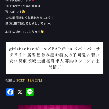
今日合わせて今年の営業は
残り3日です
この3日間楽しくお酒飲みましょう！
遊びに来て頂けると嬉しいです⸜❤︎⸝‍
本日もお待ちしております
girlsbar bar ガールズBARガールズバー バー サ
テライト 居酒 屋 飲み屋 お酒 女の子 可愛い 若い
安い 関東 茨城 土浦 桜町 求人 募集中 シーシャ 土
浦横丁
投稿日
2022年12月27日
F
X
Li
a
n
c
e