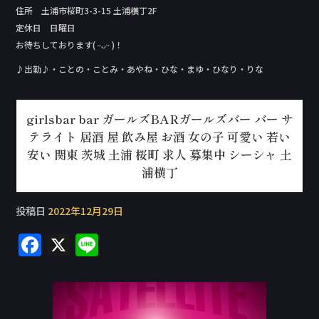
住所 土浦市桜町3-3-15 土浦横丁2F
定休日 日曜日
お待ちしております( ᵕᴗᵕ )！
♪出勤♪・ことの・ことみ・あやね・ひな・まゆ・ひなり・りな
girlsbar bar ガールズBARガールズバー バー サ
テライト 居酒 屋 飲み屋 お酒 女の子 可愛い 若い
安い 関東 茨城 土浦 桜町 求人 募集中 シーシャ 土
浦横丁
投稿日
2022年12月29日
F
X
Li
a
n
c
e
e