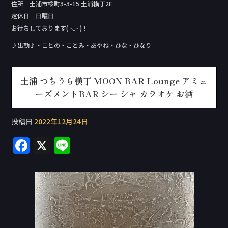
住所 土浦市桜町3-3-15 土浦横丁2F
定休日 日曜日
お待ちしております( ᵕᴗᵕ )！
♪出勤♪・ことの・ことみ・あやね・ひな・ひなり
土浦 つちうら横丁 MOON BAR Lounge アミュ
ーズメントBAR シー シャ カラオケ お酒
投稿日
2022年12月24日
F
X
Li
a
n
c
e
e
b
o