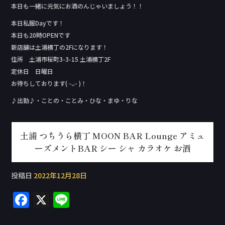
本日も一緒に元気にお酒のんじゃいましょう！！
本日私服Day‬です！
本日も20時OPENです
新店舗は土浦横丁の2Fになります！
住所 土浦市桜町3-3-15 土浦横丁2F
定休日 日曜日
お待ちしております( ᵕᴗᵕ )！
♪出勤♪・ことの・ことみ・ひな・まゆ・りな
土浦 つちうら横丁 MOON BAR Lounge アミュ
ーズメントBAR シー シャ カラオケ お酒
投稿日
2022年12月28日
F
X
Li
a
n