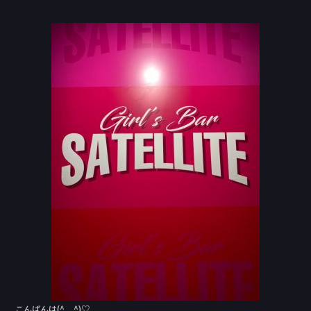
a
n
c
e
e
b
o
o
k
こんばんは(^._.^)♡