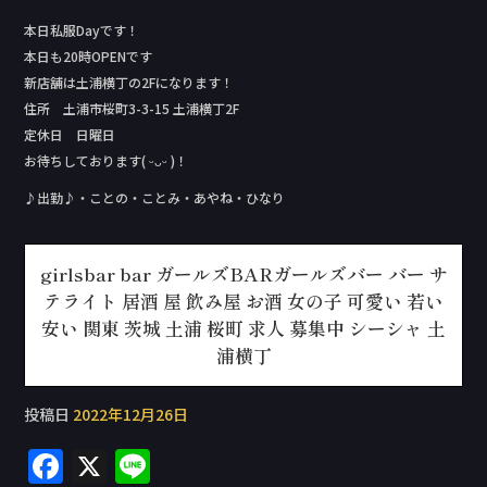
本日私服Day‬です！
本日も20時OPENです
新店舗は土浦横丁の2Fになります！
住所 土浦市桜町3-3-15 土浦横丁2F
定休日 日曜日
お待ちしております( ᵕᴗᵕ )！
♪出勤♪・ことの・ことみ・あやね・ひなり
girlsbar bar ガールズBARガールズバー バー サ
テライト 居酒 屋 飲み屋 お酒 女の子 可愛い 若い
安い 関東 茨城 土浦 桜町 求人 募集中 シーシャ 土
浦横丁
投稿日
2022年12月26日
F
X
Li