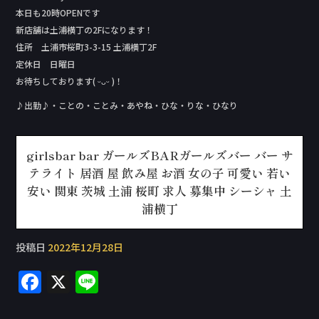
本日も20時OPENです
新店舗は土浦横丁の2Fになります！
住所 土浦市桜町3-3-15 土浦横丁2F
定休日 日曜日
お待ちしております( ᵕᴗᵕ )！
♪出勤♪・ことの・ことみ・あやね・ひな・りな・ひなり
girlsbar bar ガールズBARガールズバー バー サ
テライト 居酒 屋 飲み屋 お酒 女の子 可愛い 若い
安い 関東 茨城 土浦 桜町 求人 募集中 シーシャ 土
浦横丁
投稿日
2022年12月28日
F
X
Li
a
n