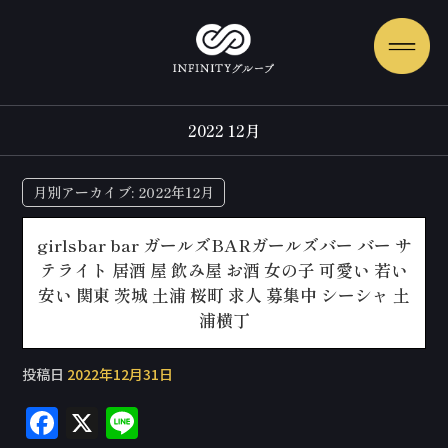
2022 12月
月別アーカイブ:
2022年12月
girlsbar bar ガールズBARガールズバー バー サ
テライト 居酒 屋 飲み屋 お酒 女の子 可愛い 若い
安い 関東 茨城 土浦 桜町 求人 募集中 シーシャ 土
浦横丁
投稿日
2022年12月31日
F
X
Li