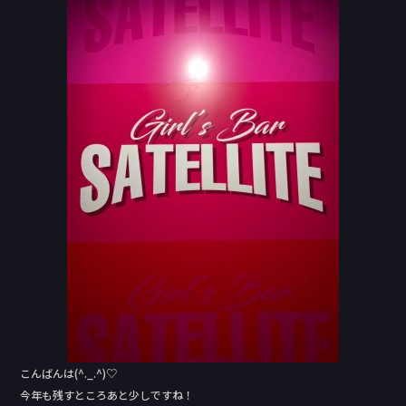
c
e
e
b
o
o
k
こんばんは(^._.^)♡
今年も残すところあと少しですね！