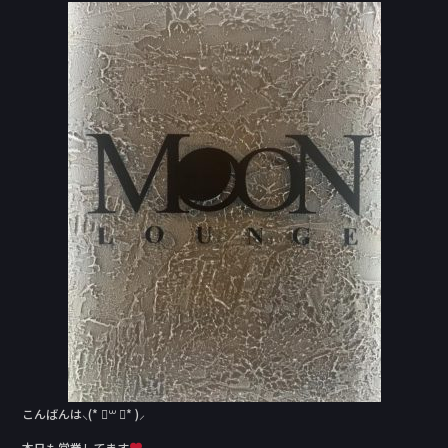
c
e
e
b
o
o
k
こんばんは⸜(* ॑꒳ ॑* )⸝
本日も営業してます