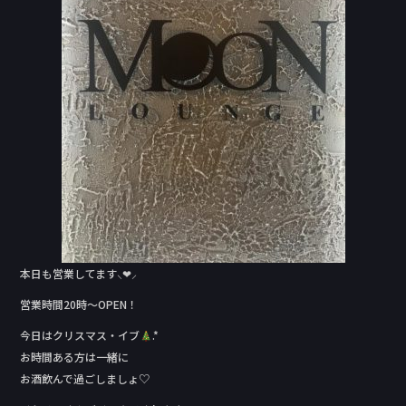
o
k
本日も営業してます⸜❤︎⸝‍
営業時間20時〜OPEN！
今日はクリスマス・イブ
.*
お時間ある方は一緒に
お酒飲んで過ごしましょ♡