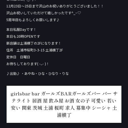
12月23日〜25日まで沢山のお祝いありがとうございました！！
沢山お祝いしていただけて嬉しかったです‪^_−♡‬
5周年目もよろしくお願いします♪
本日私服Day‬です！
本日も20時OPENです
新店舗は土浦横丁の2Fになります！
住所 土浦市桜町3-3-15 土浦横丁2F
定休日 日曜日
お待ちしております( ᵕᴗᵕ )！
♪出勤♪ ・あやね・ひな・ひなり・りな
girlsbar bar ガールズBARガールズバー バー サ
テライト 居酒 屋 飲み屋 お酒 女の子 可愛い 若い
安い 関東 茨城 土浦 桜町 求人 募集中 シーシャ 土
浦横丁