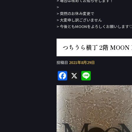
> 場合は改めてお知らせします！
>
> 突然のお休み変更で
> 大変申し訳ございません
> 今後ともMOONをよろしくお願いします♡
つちうら横丁 2階 MOON 
投稿日
2021年8月29日
F
X
Li
a
n
c
e
e
b
o