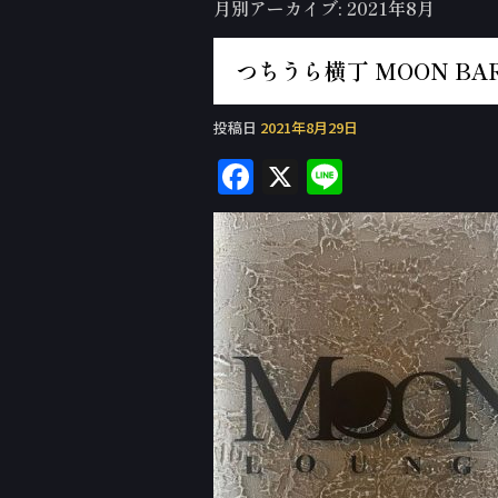
月別アーカイブ:
2021年8月
つちうら横丁 MOON BAR
投稿日
2021年8月29日
F
X
Li
a
n
c
e
e
b
o
o
k