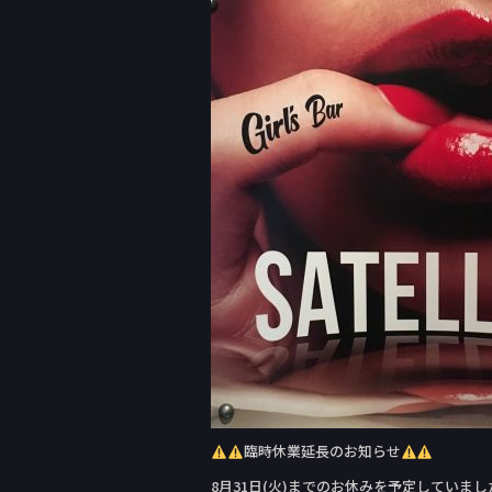
c
e
e
b
o
o
k
臨時休業延長のお知らせ
8月31日(火)までのお休みを予定していま