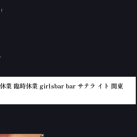
す！
♡
 臨時休業 girlsbar bar サテラ イト 関東