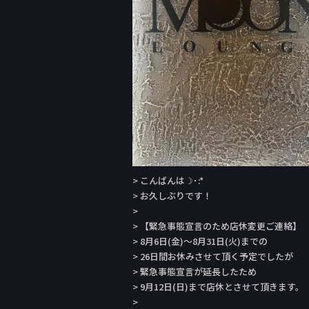
o
k
> こんばんは☽･:*
> お久しぶりです！
>
> 【緊急事態宣言のため店休変更ご連絡】
> 8月6日(金)〜8月31日(火)までの
> 26日間お休みさせて頂く予定でしたが
> 緊急事態宣言が延長したため
> 9月12日(日)まで店休とさせて頂きます。
>