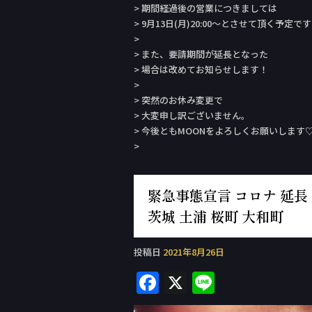
> 期間経過後の営業につきましては
> 9月13日(月)20:00〜とさせて頂く予定で
>
> また、要請期間が延長となった
> 場合は改めてお知らせします！
>
> 突然のお休み変更で
> 大変申し訳ございません。
> 今後ともMOONをよろしくお願いします
>
緊急事態宣言 コロナ 延長 休業
茨城 土浦 桜町 大和町
投稿日
2021年8月26日
F
X
Li
a
n