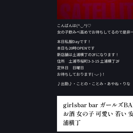
こんばんは(^._.^)♡
女の子飲みべ高めでお待ちしてるので是非
本日私服Day‬です！
本日も20時OPENです
新店舗は土浦横丁の2Fになります！
住所 土浦市桜町3-3-15 土浦横丁2F
定休日 日曜日
お待ちしております( ᵕᴗᵕ )！
♪出勤♪・ことの・ことみ・あやね・りな
girlsbar bar ガー
お酒 女の子 可愛い 若い 安
浦横丁