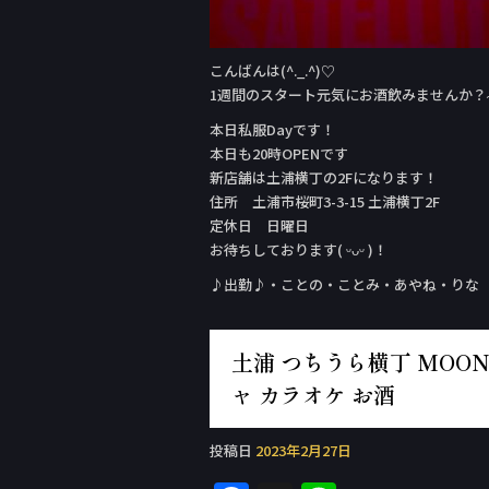
こんばんは(^._.^)♡
1週間のスタート元気にお酒飲みませんか？˶˙ᵕ
本日私服Day‬です！
本日も20時OPENです
新店舗は土浦横丁の2Fになります！
住所 土浦市桜町3-3-15 土浦横丁2F
定休日 日曜日
お待ちしております( ᵕᴗᵕ )！
♪出勤♪・ことの・ことみ・あやね・りな
土浦 つちうら横丁 MOON 
ャ カラオケ お酒
投稿日
2023年2月27日