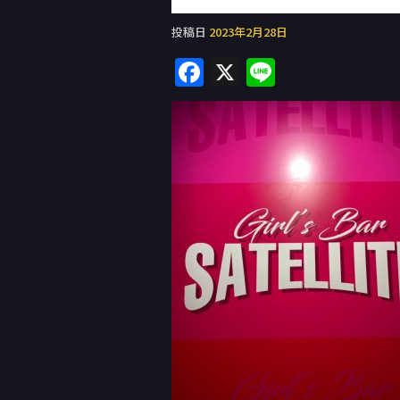
投稿日
2023年2月28日
F
X
Li
a
n
c
e
e
b
o
o
k