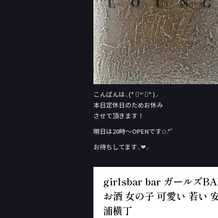
こんばんは⸜(* ॑꒳ ॑* )⸝
本日定休日のためお休み
させて頂きます！
明日は20時〜OPENです✩.*˚
お待ちしてます⸜❤︎⸝‍
girlsbar bar ガー
お酒 女の子 可愛い 若い 安
浦横丁