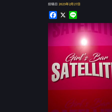
投稿日
2023年2月27日
F
X
Li
a
n
c
e
e
b
o
o
k