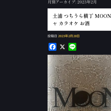
月別アーカイブ:
2023年2月
土浦 つちうら横丁 MOON 
ャ カラオケ お酒
投稿日
2023年2月28日
F
X
Li
a
n
c
e
e
b
o
o
k