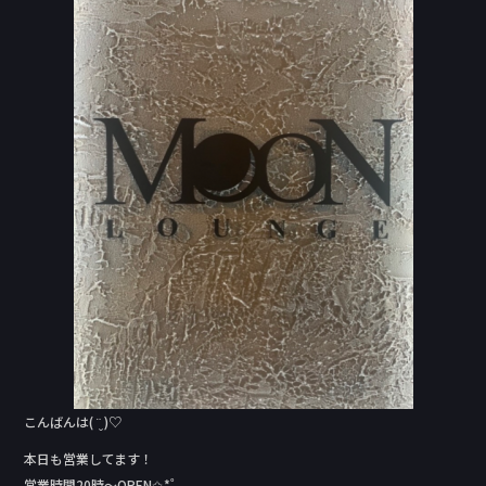
e
b
o
o
k
こんばんは( ¨̮ )︎︎♡
本日も営業してます！
営業時間20時〜OPEN✩.*˚