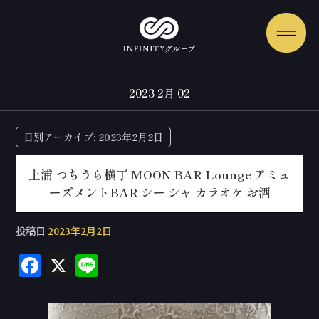
2023 2月 02
日別アーカイブ:
2023年2月2日
土浦 つちうら横丁 MOON BAR Lounge アミュ
ーズメントBAR シー シャ カラオケ お酒
投稿日
2023年2月2日
F
X
Li
a
n
c
e