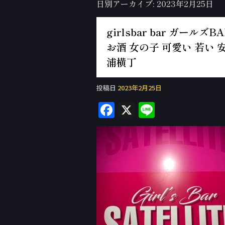
日別アーカイブ:
2023年2月25日
girlsbar bar ガー
お酒 女の子 可愛い 若い 安
浦横丁
投稿日
2023年2月25日
F
X
Li
a
n
c
e
e
b
o
o
k