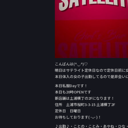
こんばんは(^._.^)♡
明日はサテライト定休日なので定休日前に
本日体入の女の子出勤してるので是非会い
本日私服Day‬です！
本日も20時OPENです
新店舗は土浦横丁の2Fになります！
住所 土浦市桜町3-3-15 土浦横丁2F
定休日 日曜日
お待ちしております( ᵕᴗᵕ )！
♪出勤♪・ことの・ことみ・あやね・ひな