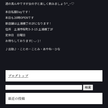
週の真ん中ですが女の子と楽しく飲みましょう‪^_−♡‬
本日私服Day‬です！
本日も20時OPENです
新店舗は土浦横丁の2Fになります！
住所 土浦市桜町3-3-15 土浦横丁2F
定休日 日曜日
お待ちしております( ᵕᴗᵕ )！
♪出勤♪・ことの・ことみ・あやね・ひな
ブログトップ
最近の投稿