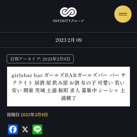
2023 2月 09
日別アーカイブ:
2023年2月9日
girlsbar bar ガールズBARガールズバー バー サ
テライト 居酒 屋 飲み屋 お酒 女の子 可愛い 若い
安い 関東 茨城 土浦 桜町 求人 募集中 シーシャ 土
浦横丁
投稿日
2023年2月9日
F
X
Li