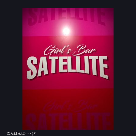
a
n
c
e
e
b
o
o
k
こんばんは˶˙ᵕ˙ )ﾉﾞ