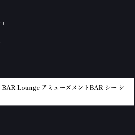
す！
す
BAR Lounge アミューズメントBAR シー シ