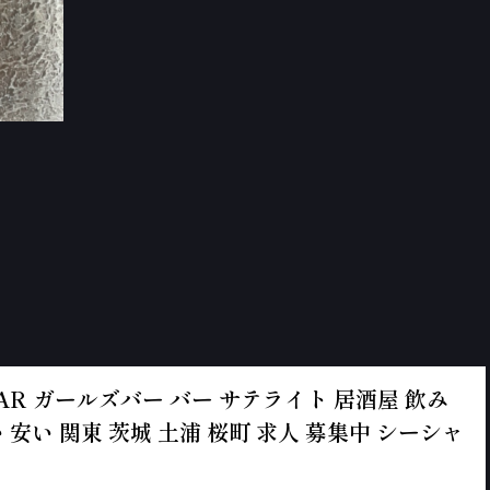
ールズBAR ガールズバー バー サテライト 居酒屋 飲み
 安い 関東 茨城 土浦 桜町 求人 募集中 シーシャ