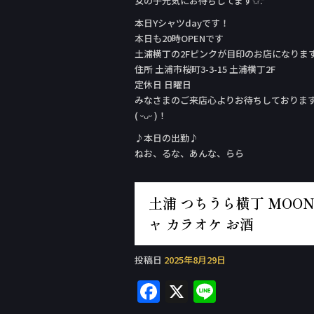
女の子元気にお待ちしてます✩.*˚
本日Yシャツday‬です！
本日も20時OPENです
土浦横丁の2Fピンクが目印のお店になりま
住所 土浦市桜町3-3-15 土浦横丁2F
定休日 日曜日
みなさまのご来店心よりお待ちしておりま
( ᵕᴗᵕ )！
♪本日の出勤♪
ねお、るな、あんな、らら
土浦 つちうら横丁 MOON 
ャ カラオケ お酒
投稿日
2025年8月29日
F
X
Li
a
n