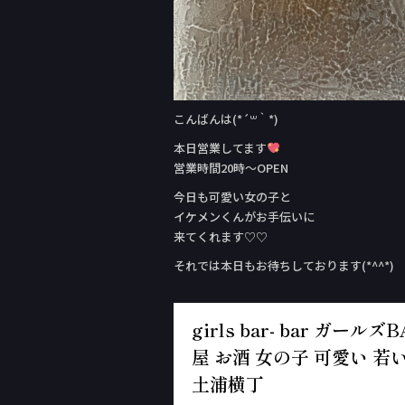
こんばんは(*´꒳｀*)
本日営業してます
営業時間20時〜OPEN
今日も可愛い女の子と
イケメンくんがお手伝いに
来てくれます♡♡
それでは本日もお待ちしております(*^^*)
girls bar- bar ガ
屋 お酒 女の子 可愛い 若い
土浦横丁