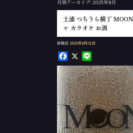
月別アーカイブ:
2025年8月
土浦 つちうら横丁 MOON 
ャ カラオケ お酒
投稿日
2025年8月31日
F
X
Li
a
n
c
e
e
b
o
o
k