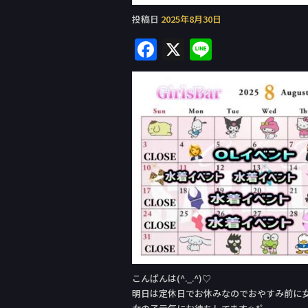
投稿日
2025年8月30日
F
X
Li
a
n
c
e
e
b
o
o
k
こんばんは(^._.^)♡
明日は定休日でお休みなのでおやすみ前に女の子