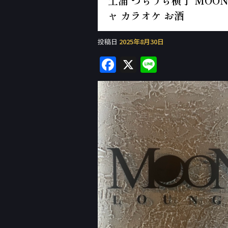
土浦 つちうら横丁 MOON 
ャ カラオケ お酒
投稿日
2025年8月30日
F
X
Li
a
n
c
e
e
b
o
o
k