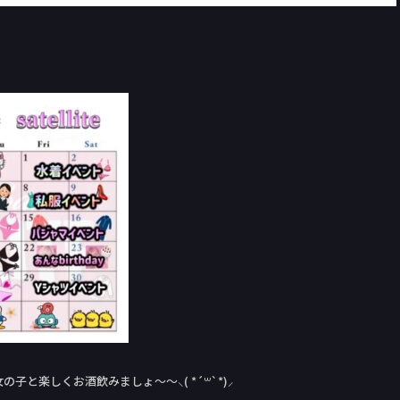
と楽しくお酒飲みましょ〜〜⸜( *´꒳`*)⸝