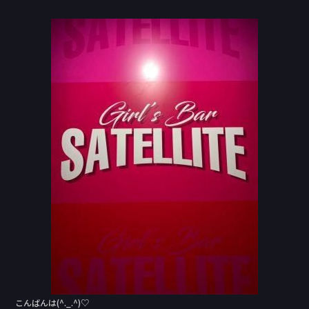
a
n
c
e
e
b
o
o
k
こんばんは(^._.^)♡