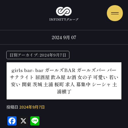
2024 9月 07
日別アーカイブ:
2024年9月7日
girls bar- bar ガールズBAR ガールズバー バー
サテライト 居酒屋 飲み屋 お酒 女の子 可愛い 若い
安い 関東 茨城 土浦 桜町 求人 募集中 シーシャ 土
浦横丁
投稿日
2024年9月7日
F
X
Li