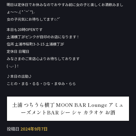
明日は定休日でお休みなのでおやすみ前に女の子と楽しくお酒飲みまし
ょ〜〜⸜( *´꒳`*)⸝
女の子元気にお待ちしてます✩.*˚
本日も20時OPENです
土浦横丁2Fピンクが目印のお店になります！
住所 土浦市桜町3-3-15 土浦横丁2F
定休日 日曜日
みなさまのご来店心よりお待ちしております
( ᵕᴗᵕ )！
♪本日の出勤♪
ことの・まる・るる・ひな・まゆみ・らら
土浦 つちうら横丁 MOON BAR Lounge アミュ
ーズメントBAR シー シャ カラオケ お酒
投稿日
2024年9月7日