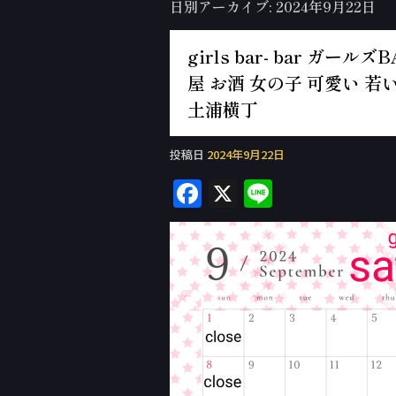
日別アーカイブ:
2024年9月22日
girls bar- bar ガ
屋 お酒 女の子 可愛い 若い
土浦横丁
投稿日
2024年9月22日
F
X
Li
a
n
c
e
e
b
o
o
k