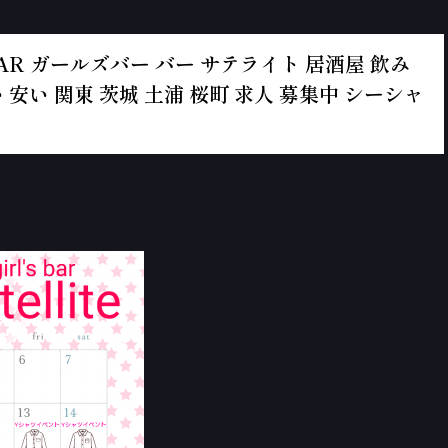
ールズBAR ガールズバー バー サテライト 居酒屋 飲み
 安い 関東 茨城 土浦 桜町 求人 募集中 シーシャ