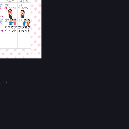
！
う！！
！
す