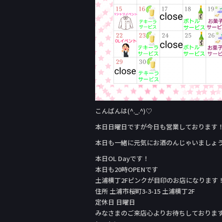
こんばんは(^._.^)♡
本日日曜日ですが今日も営業しております
本日も一緒に元気にお酒のんじゃいましょ
本日OL Day‬です！
本日も20時OPENです
土浦横丁2Fピンクが目印のお店になります
住所 土浦市桜町3-3-15 土浦横丁2F
定休日 日曜日
みなさまのご来店心よりお待ちしておりま