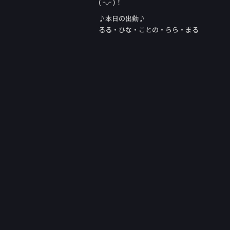
( ᵕᴗᵕ )！
♪本日の出勤♪
るる・ひな・ことの・らら・まる