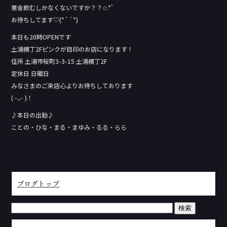
華金飲むしかなくないですか？？✩.*˚
お待ちしてます♡(*´ `*)
本日も20時OPENです
土浦横丁2Fピンクが目印のお店になります！
住所 土浦市桜町3-3-15 土浦横丁2F
定休日 日曜日
みなさまのご来店心よりお待ちしております
( ᵕᴗᵕ )！
♪本日の出勤♪
ことの・ひな・まる・まゆみ・るる・らら
ブログトップ