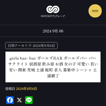
2024 9月 06
日別アーカイブ:
2024年9月6日
girls bar- bar ガールズBAR ガールズバー バー
サテライト 居酒屋 飲み屋 お酒 女の子 可愛い 若い
安い 関東 茨城 土浦 桜町 求人 募集中 シーシャ 土
浦横丁
投稿日
2024年9月6日
F
X
Li