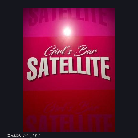
a
n
c
e
e
b
o
o
k
こんばんは(^._.^)♡