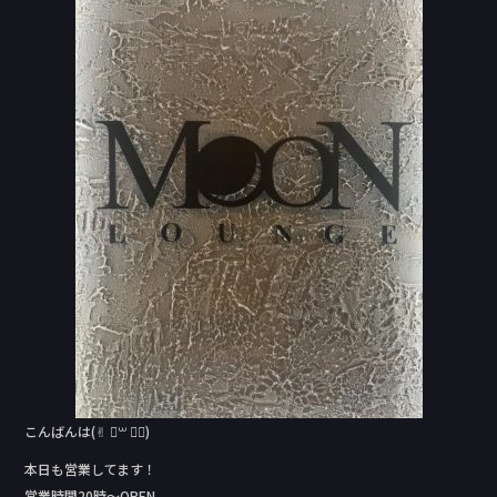
e
b
o
o
k
こんばんは(✌︎ ॑꒳ ॑✌︎)
本日も営業してます！
営業時間20時～OPEN