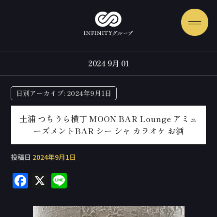
2024 9月 01
日別アーカイブ:
2024年9月1日
土浦 つちうら横丁 MOON BAR Lounge アミュ
ーズメントBAR シー シャ カラオケ お酒
投稿日
2024年9月1日
F
X
Li
a
n
c
e