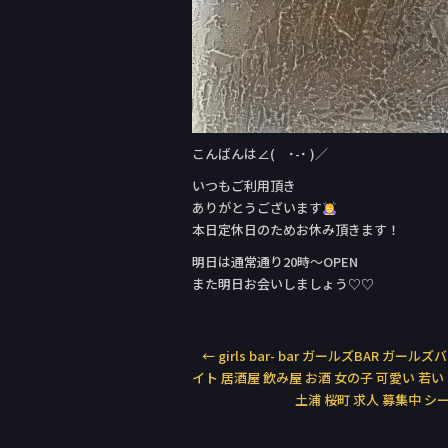
こんばんは∠( ˙-˙ )／
いつもご利用頂き
ありがとうございます
本日定休日のためお休み頂きます！
明日は通常通り20時〜OPEN
また明日お会いしましょう♡♡
←
girls bar- bar ガールズBAR ガール
イト 居酒屋 飲み屋 お酒 女の子 可愛い 若い
土浦 桜町 求人 募集中 シ