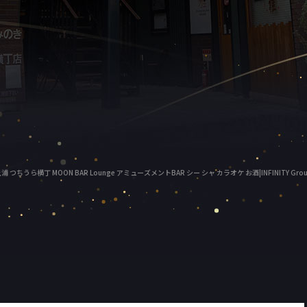
浦 つちうら横丁 MOON BAR Lounge アミューズメントBAR シー シャ カラオケ お酒|INFINITY Gro