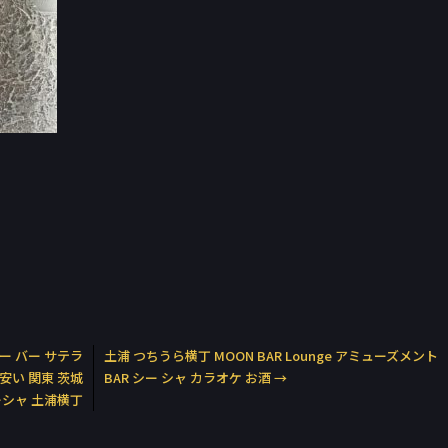
ズバー バー サテラ
土浦 つちうら横丁 MOON BAR Lounge アミューズメント
 安い 関東 茨城
BAR シー シャ カラオケ お酒
→
ーシャ 土浦横丁