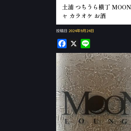
土浦 つちうら横丁 MOON 
ャ カラオケ お酒
投稿日
2024年9月24日
F
X
Li
a
n
c
e
e
b
o
o
k