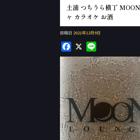
土浦 つちうら横丁 MOON 
ャ カラオケ お酒
投稿日
2021年12月9日
F
X
Li
a
n
c
e
e
b
o
o
k