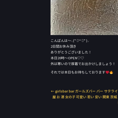
こんばんは〜⸜(* ॑꒳ ॑* )⸝
2日間お休み頂き
ありがとうございました！
本日20時～OPEN♡♡
外は寒いので厚着でお出かけしましょう！
それでは本日もお待ちしております
←
girlsbar bar ガールズバー バー サテラ
屋 お 酒 女の子 可愛い 若い 安い 関東 茨城