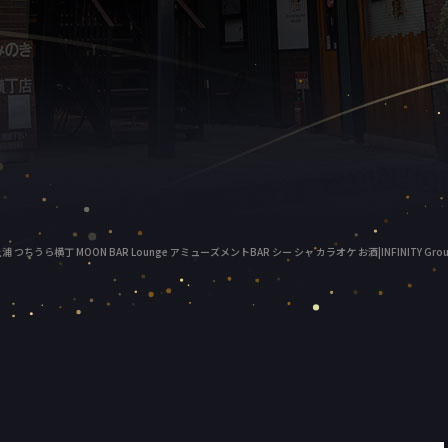
浦 つちうら横丁 MOON BAR Lounge アミューズメントBAR シー シャ カラオケ お酒|INFINITY Gro