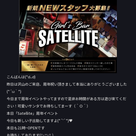
c
e
e
b
o
o
k
こんばんは(*ơᴗơ)
昨日は沢山のご来店、周年祝い頂きまして本当にありがとうございました
(*´ω｀*)
今日まで周年イベントやってますので是非お時間がある方は遊び来てくだ
さい！可愛いサンタでお待ちしてまーす（＾Ｏ＾）
本日「Satellite」周年イベント
今日も新しい子出勤してますよ(*´˘`*)♥
本日も21時~OPENです
お待ちしております(꒪˙꒳˙꒪ ）