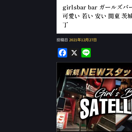
girlsbar bar ガール
可愛い 若い 安い 関東 茨
丁
投稿日
2021年12月27日
F
X
Li
a
n
c
e
e
b
o
o
k