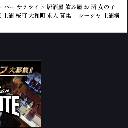
ズバー バー サテライト 居酒屋 飲み屋 お 酒 女の子
城 土浦 桜町 大和町 求人 募集中 シーシャ 土浦横