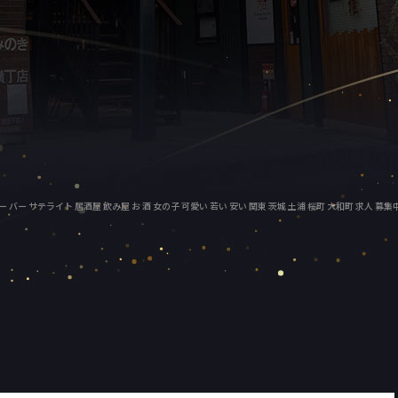
ルズバー バー サテライト 居酒屋 飲み屋 お 酒 女の子 可愛い 若い 安い 関東 茨城 土浦 桜町 大和町 求人 募