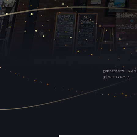
girlsbar bar ガー
丁|INFINITY Group