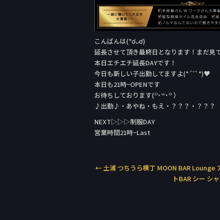
こんばんは(*ơᴗơ)
延長させて頂き最終日となります！まだ見
本日エチエチ延長DAYです！
今日も新しい子出勤してますよ(*´˘`*)♥
本日も21時~OPENです
お待ちしております(꒪˙꒳˙꒪ ）
♪出勤♪・あやね・もえ・？？？・？？？
NEXT▷▷▷制服DAY
営業時間21時~Last
←
土浦 つちうら横丁 MOON BAR Loung
トBAR シー シ