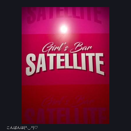
a
n
c
e
e
b
o
o
k
こんばんは(^._.^)♡