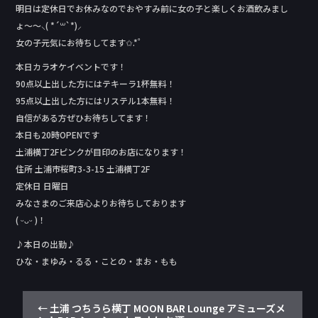
明日は定休日でお休みなのでおやすみ前に女の子と楽しくお酒飲みまし
ょ〜〜⸜( *´꒳`*)⸝
女の子元気にお待ちしてます✩.*˚
本日カラオケイベントです！
90点以上出した方にはテキーラ1杯無料！
95点以上出した方にはリステル1本無料！
自信がある方ぜひお待ちしてます！
本日も20時OPENです
土浦横丁2Fピンクが目印のお店になります！
住所 土浦市桜町3-3-15 土浦横丁2F
定休日 日曜日
みなさまのご来店心よりお待ちしております
( ᵕᴗᵕ )！
♪本日の出勤♪
ひな・まゆみ・るる・ことの・まお・もも
←
土浦 つちうら横丁 MOON BAR Lounge アミューズメ