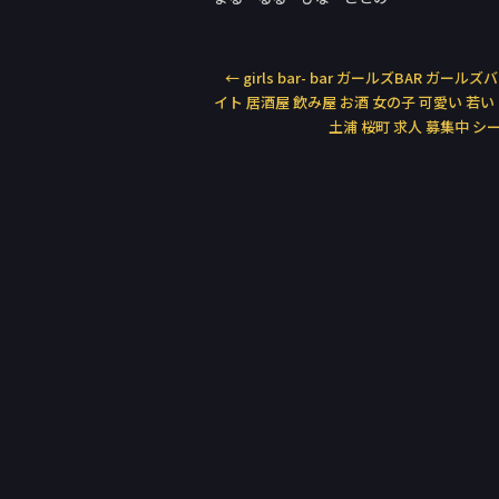
←
girls bar- bar ガールズBAR ガール
イト 居酒屋 飲み屋 お酒 女の子 可愛い 若い
土浦 桜町 求人 募集中 シ