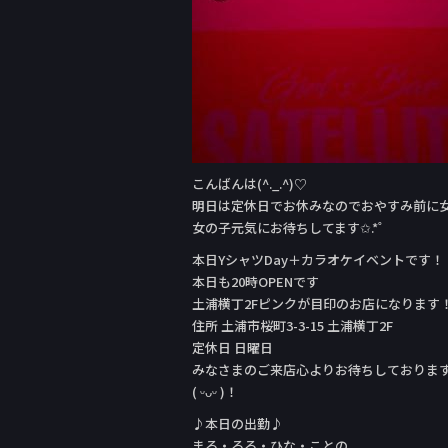
こんばんは(^._.^)♡
明日は定休日でお休みなのでおやすみ前に女の子
女の子元気にお待ちしてます✩.*˚
本日YシャツDay＋カラオケイベント‬です！
本日も20時OPENです
土浦横丁2Fピンクが目印のお店になります
住所 土浦市桜町3-3-15 土浦横丁2F
定休日 日曜日
みなさまのご来店心よりお待ちしておりま
( ᵕᴗᵕ )！
♪本日の出勤♪
まる・るる・ひな・ことの