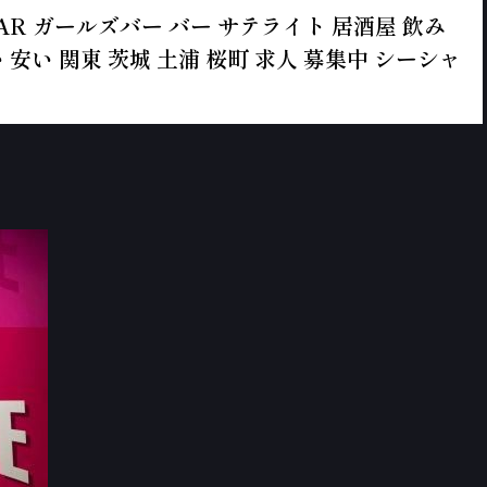
ールズBAR ガールズバー バー サテライト 居酒屋 飲み
 安い 関東 茨城 土浦 桜町 求人 募集中 シーシャ