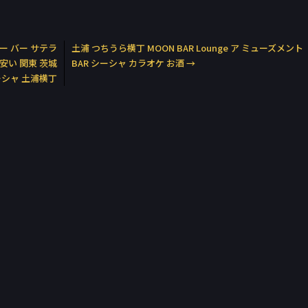
ズバー バー サテラ
土浦 つちうら横丁 MOON BAR Lounge ア ミューズメント
 安い 関東 茨城
BAR シーシャ カラオケ お酒
→
ーシャ 土浦横丁