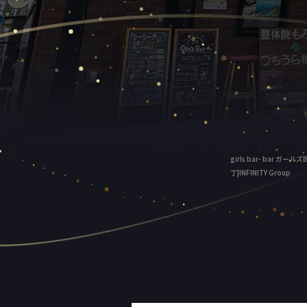
girls bar- bar 
丁|INFINITY Group