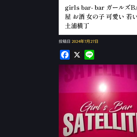
girls bar- bar ガ
屋 お酒 女の子 可愛い 若い
土浦横丁
投稿日
2024年7月27日
F
X
Li
a
n
c
e
e
b
o
o
k