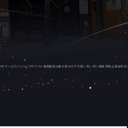
ガールズBAR ガールズバー バー サテライト 居酒屋 飲み屋 お酒 女の子 可愛い 若い 安い 関東 茨城 土浦 桜町