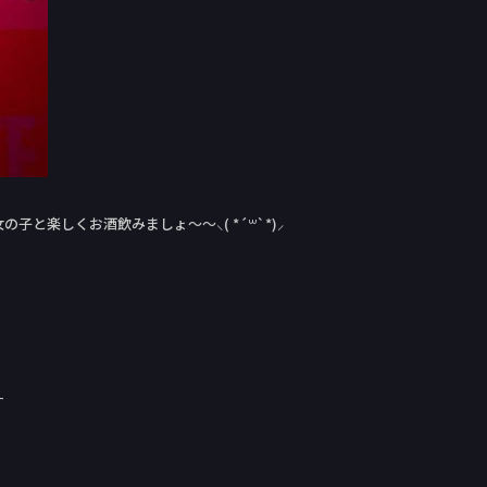
と楽しくお酒飲みましょ〜〜⸜( *´꒳`*)⸝
！
す