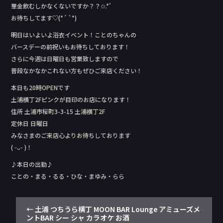
華金飲むしかなくないですか？？✩.*˚
お待ちしてます♡(*´ `*)
明日はいよいよ浴衣イベント！ことのちゃんの
バースデーの前祝いもお待ちしております！
さらに今週は日曜日も営業致しますので
普段なかなかこれない方もぜひご来店ください！
本日も20時OPENです
土浦横丁2Fピンクが目印のお店になります！
住所 土浦市桜町3-3-15 土浦横丁2F
定休日 日曜日
みなさまのご来店心よりお待ちしております
( ᵕᴗᵕ )！
♪本日の出勤♪
ことの・まる・るる・ひな・まゆみ・らら
←
土浦 つちうら横丁 MOON BAR Lounge アミューズメ
ントBAR シー シャ カラオケ お酒