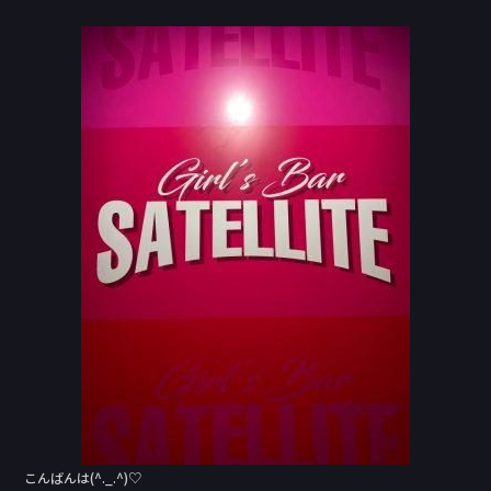
a
n
c
e
e
b
o
o
k
こんばんは(^._.^)♡