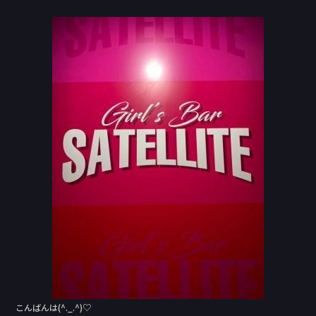
a
n
c
e
e
b
o
o
k
こんばんは(^._.^)♡