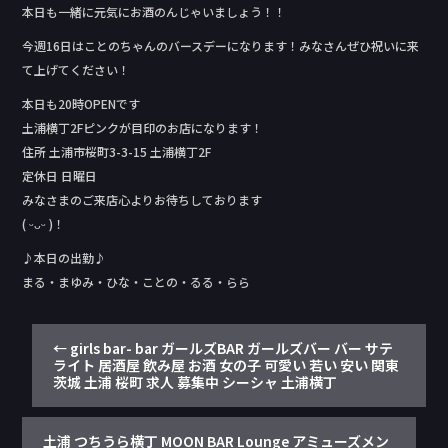
本日も一緒に元気にお酒のんじゃいましょう！！
今週16日はことのちゃんのバースデーになります！みなさんぜひ祝いに来
て上げてください！
本日も20時OPENです
土浦横丁2Fピンクが目印のお店になります！
住所 土浦市桜町3-3-15 土浦横丁2F
定休日 日曜日
みなさまのご来店心よりお待ちしております
( ᵕᴗᵕ )！
♪本日の出勤♪
まる・まゆみ・ひな・ことの・るる・らら
←
girls bar- bar ガールズBAR ガールズバー バー サテ
ライト 居酒屋 飲み屋 お酒 女の子 可愛い 若い 安い 関東
茨城 土浦 桜町 求人 募集中 シーシャ 土浦横丁
土浦 つちうら横丁 MOON BAR Lounge アミューズメン