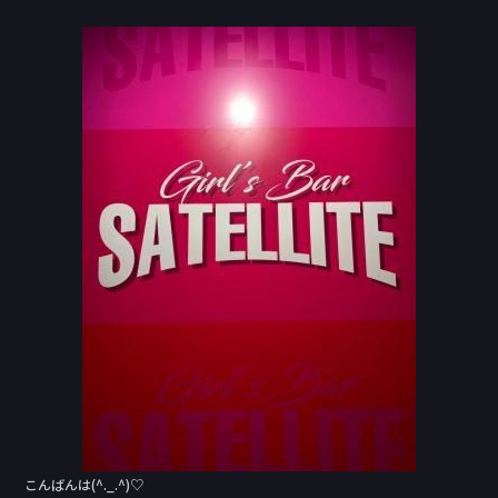
a
n
c
e
e
b
o
o
k
こんばんは(^._.^)♡