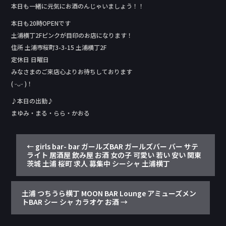
本日も一緒に元気にお酒のんじゃいましょう！！
本日も20時OPENです
土浦横丁2Fピンクが目印のお店になります！
住所 土浦市桜町3-3-15 土浦横丁2F
定休日 日曜日
みなさまのご来店心よりお待ちしております
( ᵕᴗᵕ )！
♪本日の出勤♪
まゆみ・まる・らら・かおる
←
girls bar- bar ガールズBAR ガールズバー バー サテ
ライト 居酒屋 飲み屋 お酒 女の子 可愛い 若い 安い 関東
茨城 土浦 桜町 求人 募集中 シーシャ 土浦横丁
土浦 つちうら横丁 MOON BAR Lounge アミューズメン
トBAR シー シャ カラオケ お酒
→