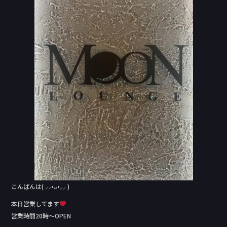
b
o
o
k
こんばんは( ⸝⸝•ᴗ•⸝⸝ )
本日営業してます
営業時間20時〜OPEN