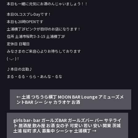
本日も一緒に元気にお酒のんじゃいましょう！！
本日OLコスプレDay‬です！
本日も20時OPENです
土浦横丁2Fピンクが目印のお店になります！
住所 土浦市桜町3-3-15 土浦横丁2F
定休日 日曜日
みなさまのご来店心よりお待ちしております
( ᵕᴗᵕ )！
♪本日の出勤♪
まる・るる・らら・あんな・るな
←
土浦 つちうら横丁 MOON BAR Lounge アミューズメ
ントBAR シー シャ カラオケ お酒
girls bar- bar ガールズBAR ガールズバー バー サテライ
ト 居酒屋 飲み屋 お酒 女の子 可愛い 若い 安い 関東 茨城
土浦 桜町 求人 募集中 シーシャ 土浦横丁
→