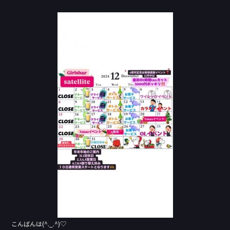
a
n
c
e
e
b
o
o
k
こんばんは(^._.^)♡