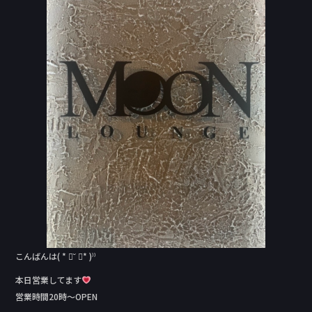
b
o
o
k
こんばんは( * ॑˘ ॑* )⁾⁾
本日営業してます
営業時間20時～OPEN