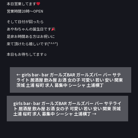
本日営業してます
営業時間20時〜OPEN
そして日付が回ったら
あやねちゃんの誕生日です
是非お時間ある方はお祝いに
来て頂けたら嬉しいです(*^^*)
本日もお待ちしてます☺︎︎
←
girls bar- bar ガールズBAR ガールズバー バー サテ
ライト 居酒屋 飲み屋 お酒 女の子 可愛い 若い 安い 関東
茨城 土浦 桜町 求人 募集中 シーシャ 土浦横丁
girls bar- bar ガールズBAR ガールズバー バー サテライ
ト 居酒屋 飲み屋 お酒 女の子 可愛い 若い 安い 関東 茨城
土浦 桜町 求人 募集中 シーシャ 土浦横丁
→