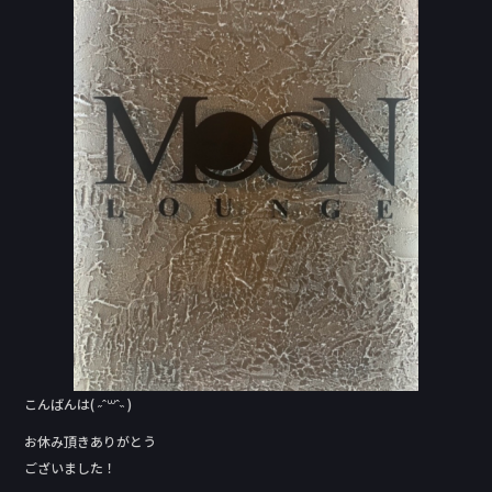
b
o
o
k
こんばんは( ˶ˆ꒳ˆ˵ )
お休み頂きありがとう
ございました！