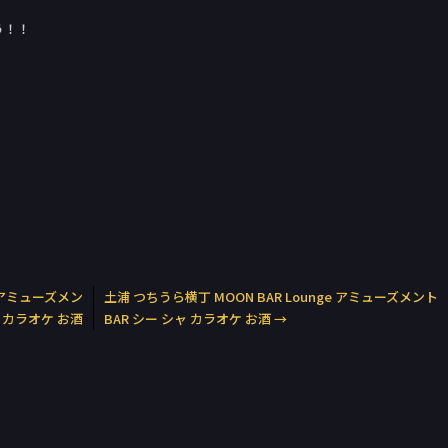
う！！
e アミューズメン
土浦 つちうら横丁 MOON BAR Lounge アミューズメント
ャ カラオケ お酒
BAR シー シャ カラオケ お酒
→