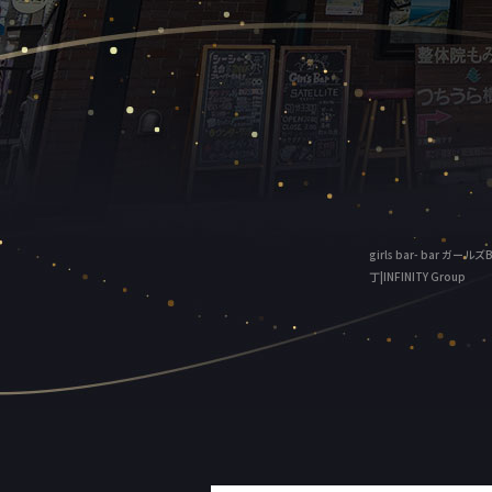
girls bar- bar 
丁|INFINITY Group