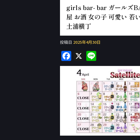
girls bar- bar ガ
屋 お酒 女の子 可愛い 若い
土浦横丁
投稿日
2025年4月30日
F
X
Li
a
n
c
e
e
b
o
o
k