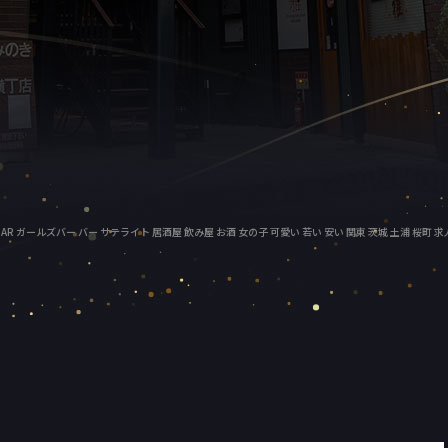
ガールズBAR ガールズバー バー サテライト 居酒屋 飲み屋 お酒 女の子 可愛い 若い 安い 関東 茨城 土浦 桜町