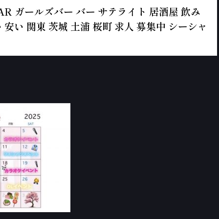
ールズBAR ガールズバー バー サテライト 居酒屋 飲み
 安い 関東 茨城 土浦 桜町 求人 募集中 シーシャ