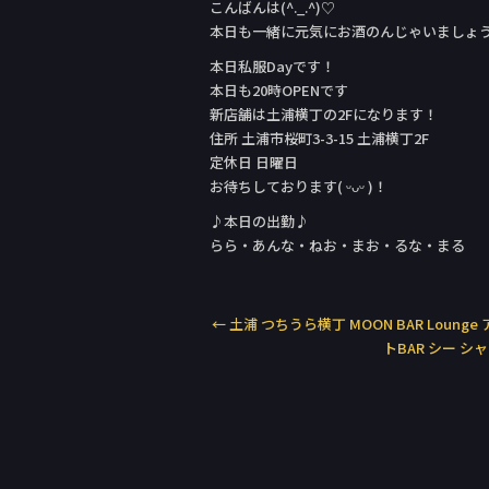
こんばんは(^._.^)♡
本日も一緒に元気にお酒のんじゃいましょ
本日私服Day‬です！
本日も20時OPENです
新店舗は土浦横丁の2Fになります！
住所 土浦市桜町3-3-15 土浦横丁2F
定休日 日曜日
お待ちしております( ᵕᴗᵕ )！
♪本日の出勤♪
らら・あんな・ねお・まお・るな・まる
←
土浦 つちうら横丁 MOON BAR Loung
トBAR シー シ