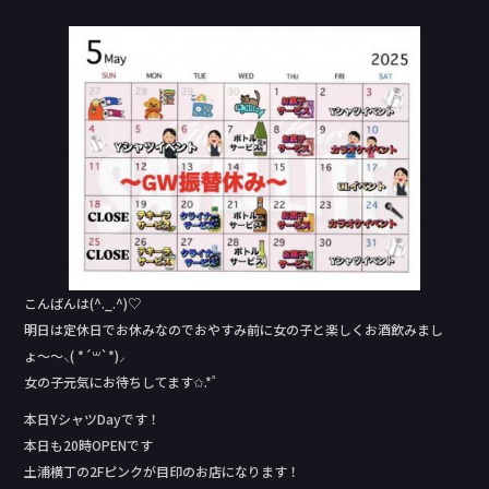
a
n
c
e
e
b
o
o
k
こんばんは(^._.^)♡
明日は定休日でお休みなのでおやすみ前に女の子と楽しくお酒飲みまし
ょ〜〜⸜( *´꒳`*)⸝
女の子元気にお待ちしてます✩.*˚
本日YシャツDay‬です！
本日も20時OPENです
土浦横丁の2Fピンクが目印のお店になります！