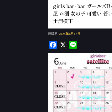
girls bar- bar ガ
屋 お酒 女の子 可愛い 若い
土浦横丁
投稿日
2025年6月14日
F
X
Li
a
n
c
e
e
b
o
o
k