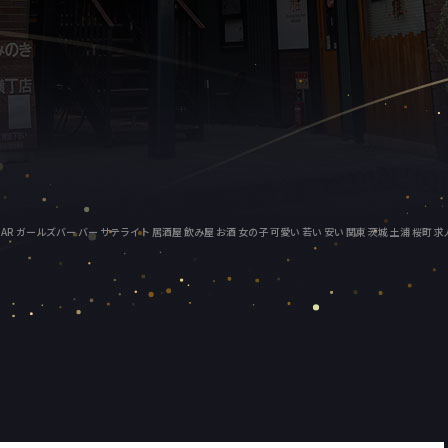
ガールズBAR ガールズバー バー サテライト 居酒屋 飲み屋 お酒 女の子 可愛い 若い 安い 関東 茨城 土浦 桜町