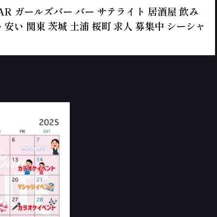
ールズBAR ガールズバー バー サテライト 居酒屋 飲み
 安い 関東 茨城 土浦 桜町 求人 募集中 シーシャ