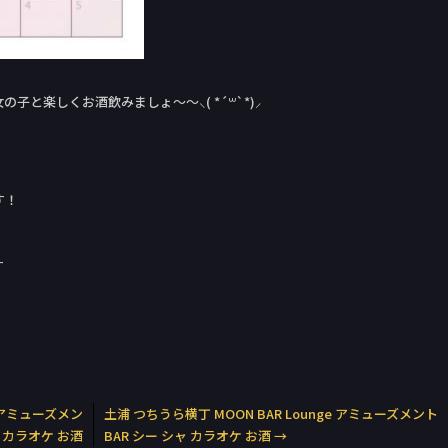
と楽しくお酒飲みましょ〜〜⸜( *´꒳`*)⸝
す！
す
e アミューズメン
土浦 つちうら横丁 MOON BAR Lounge アミューズメント
ャ カラオケ お酒
BAR シー シャ カラオケ お酒
→