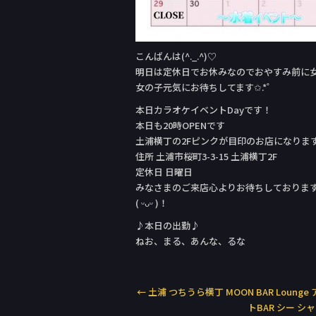
こんばんは(^._.^)♡
明日は定休日でお休みなのでおやすみ前に女の子
女の子元気にお待ちしてます✩.*˚
本日カラオケイベントDay‬です！
本日も20時OPENです
土浦横丁の2Fピンクが目印のお店になりま
住所 土浦市桜町3-3-15 土浦横丁2F
定休日 日曜日
みなさまのご来店心よりお待ちしておりま
( ᵕᴗᵕ )！
♪本日の出勤♪
ねお、まる、あんな、るな
←
土浦 つちうら横丁 MOON BAR Loung
トBAR シー シ