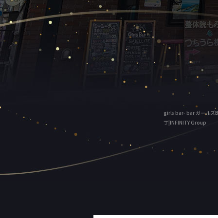
girls bar- bar 
丁|INFINITY Group