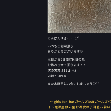
こんばんは\( ˙▿˙ )/”
いつもご利用頂き
ありがとうございます🩷
本日から2日間定休日の為
お休みさせて頂きます！！
次の営業は11日(木)
20時〜OPEN
また木曜日にお会いしましょう♡♡
←
girls bar- bar ガールズBAR ガール
イト 居酒屋 飲み屋 お酒 女の子 可愛い 若い