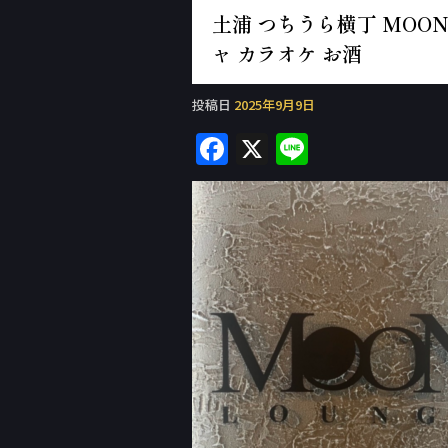
土浦 つちうら横丁 MOON 
ャ カラオケ お酒
投稿日
2025年9月9日
F
X
Li
a
n
c
e
e
b
o
o
k