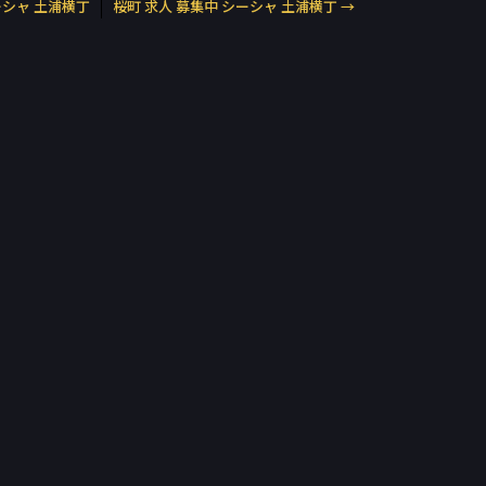
ーシャ 土浦横丁
桜町 求人 募集中 シーシャ 土浦横丁
→