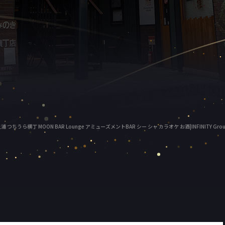
浦 つちうら横丁 MOON BAR Lounge アミューズメントBAR シー シャ カラオケ お酒|INFINITY Gro