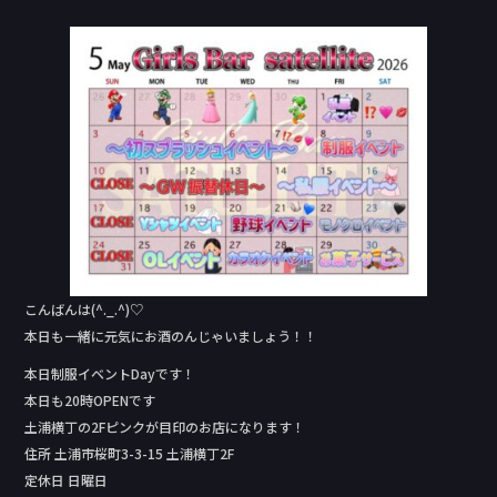
a
n
c
e
e
b
o
o
k
こんばんは(^._.^)♡
本日も一緒に元気にお酒のんじゃいましょう！！
本日制服イベントDay‬です！
本日も20時OPENです
土浦横丁の2Fピンクが目印のお店になります！
住所 土浦市桜町3-3-15 土浦横丁2F
定休日 日曜日