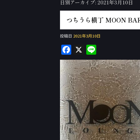
日別アーカイブ:
2021年3月10日
つちうら横丁 MOON BAR
投稿日
2021年3月10日
F
X
Li
a
n
c
e
e
b
o
o
k