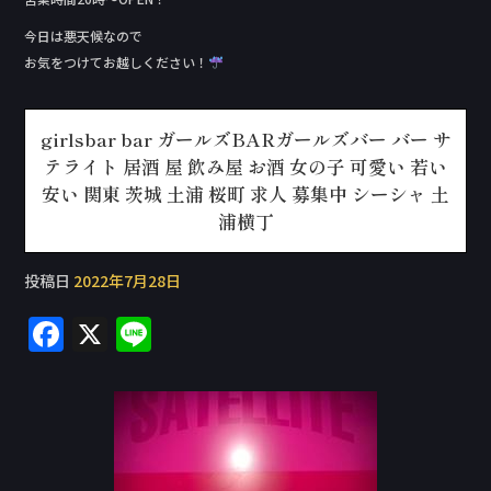
今日は悪天候なので
お気をつけてお越しください！
girlsbar bar ガールズBARガールズバー バー サ
テライト 居酒 屋 飲み屋 お酒 女の子 可愛い 若い
安い 関東 茨城 土浦 桜町 求人 募集中 シーシャ 土
浦横丁
投稿日
2022年7月28日
F
X
Li
a
n
c
e
e
b