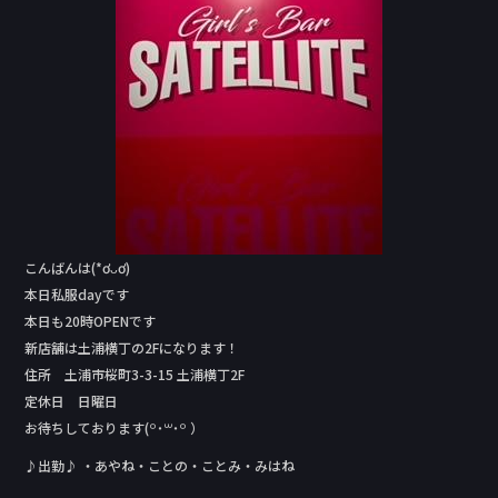
o
o
k
こんばんは(*ơᴗơ)
本日私服dayです
本日も20時OPENです
新店舗は土浦横丁の2Fになります！
住所 土浦市桜町3-3-15 土浦横丁2F
定休日 日曜日
お待ちしております(꒪˙꒳˙꒪ ）
♪出勤♪ ・あやね・ことの・ことみ・みはね