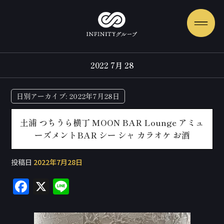
2022 7月 28
日別アーカイブ:
2022年7月28日
土浦 つちうら横丁 MOON BAR Lounge アミュ
ーズメントBAR シー シャ カラオケ お酒
投稿日
2022年7月28日
F
X
Li
a
n
c
e