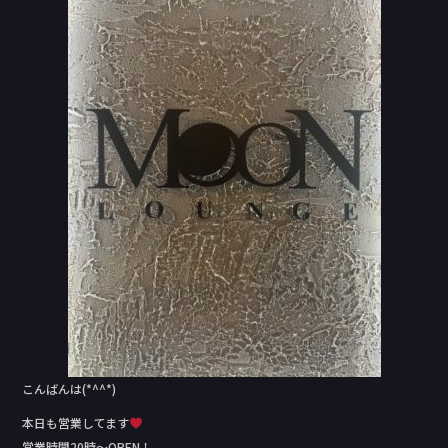
e
b
o
o
k
こんばんは(*^^*)
本日も営業してます
営業時間20時〜OPEN！