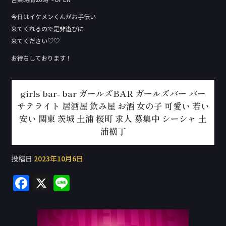
今日はイケメンくんがお手伝い
来てくれるので是非遊びに
来てください♡♡
お待ちしております！
girls bar- bar ガールズBAR ガールズバー バー
サテライト 居酒屋 飲み屋 お酒 女の子 可愛い 若い
安い 関東 茨城 土浦 桜町 求人 募集中 シーシャ 土
浦横丁
投稿日
2023年10月6日
F
X
Li
a
n
c
e