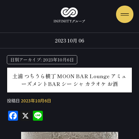
2023 10月 06
日別アーカイブ:
2023年10月6日
土浦 つちうら横丁 MOON BAR Lounge アミュ
ーズメントBAR シー シャ カラオケ お酒
投稿日
2023年10月6日
F
X
Li
a
n
c
e