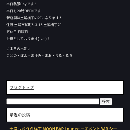
本日私服Day‬です！
本日も20時OPENです
新店舗は土浦横丁の2Fになります！
住所 土浦市桜町3-3-15 土浦横丁2F
定休日 日曜日
お待ちしております( ᵕᴗᵕ )！
♪本日の出勤♪
ことの・ぽよ・まゆみ・まお・まる・るる
ブログトップ
最近の投稿
土浦つちうら横丁 MOON BAR Lounge ーズメントBAR シー