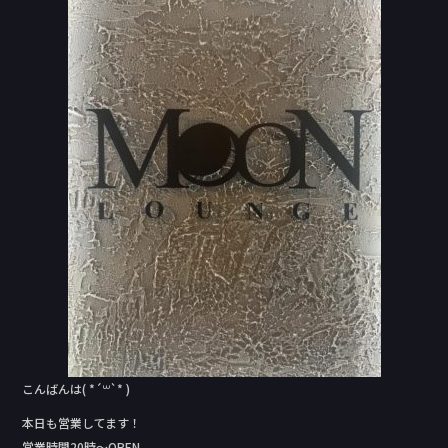
e
b
o
o
k
こんばんは( *´꒳`* )
本日も営業してます！
営業時間20時〜OPEN