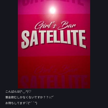
e
b
o
o
k
こんばんは(^._.^)♡
華金飲むしかなくないですか？？✩.*˚
お待ちしてます♡(*´ `*)