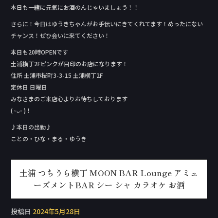
本日も一緒に元気にお酒のんじゃいましょう！！
さらに！今日はゆうきちゃんがお手伝いにきてくれてます！めったにない
チャンス！ぜひ会いに来てください！
本日も20時OPENです
土浦横丁2Fピンクが目印のお店になります！
住所 土浦市桜町3-3-15 土浦横丁2F
定休日 日曜日
みなさまのご来店心よりお待ちしております
( ᵕᴗᵕ )！
♪本日の出勤♪
ことの・ひな・まる・ゆうき
土浦 つちうら横丁 MOON BAR Lounge アミュ
ーズメントBAR シー シャ カラオケ お酒
投稿日
2024年5月28日