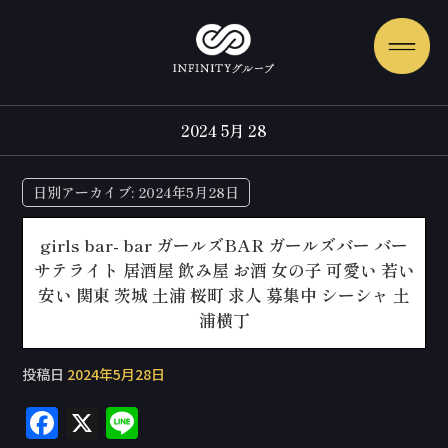
2024 5月 28
日別アーカイブ:
2024年5月28日
girls bar- bar ガールズBAR ガールズバー バー
サテライト 居酒屋 飲み屋 お酒 女の子 可愛い 若い
安い 関東 茨城 土浦 桜町 求人 募集中 シーシャ 土
浦横丁
投稿日
2024年5月28日
F
X
Li