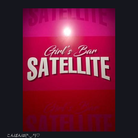
a
n
c
e
e
b
o
o
k
こんばんは(^._.^)♡