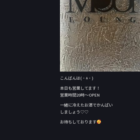
k
こんばんは( ˙ㅿ˙ )
本日も営業してます！
営業時間20時〜OPEN
一緒に冷えたお酒でかんぱい
しましょう♡♡
お待ちしております