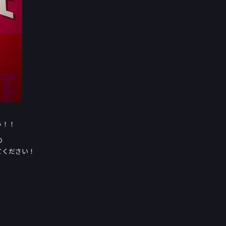
う！！
の
てください！
！