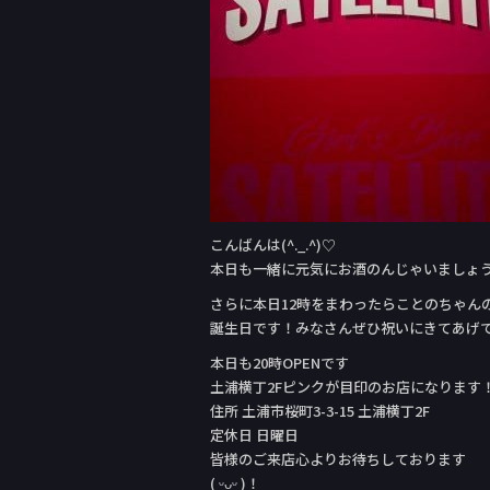
こんばんは(^._.^)♡
本日も一緒に元気にお酒のんじゃいましょ
さらに本日12時をまわったらことのちゃん
誕生日です！みなさんぜひ祝いにきてあげ
本日も20時OPENです
土浦横丁2Fピンクが目印のお店になります
住所 土浦市桜町3-3-15 土浦横丁2F
定休日 日曜日
皆様のご来店心よりお待ちしております
( ᵕᴗᵕ )！