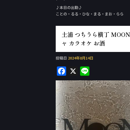
♪本日の出勤♪
ことの・るる・ひな・まる・まお・らら
土浦 つちうら横丁 MOON 
ャ カラオケ お酒
投稿日
2024年8月14日
F
X
Li
a
n
c
e
e
b
o
o