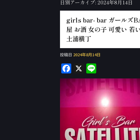
日別アーカイブ:
2024年8月14日
girls bar- bar ガ
屋 お酒 女の子 可愛い 若い
土浦横丁
投稿日
2024年8月14日
F
X
Li
a
n
c
e
e
b
o
o
k