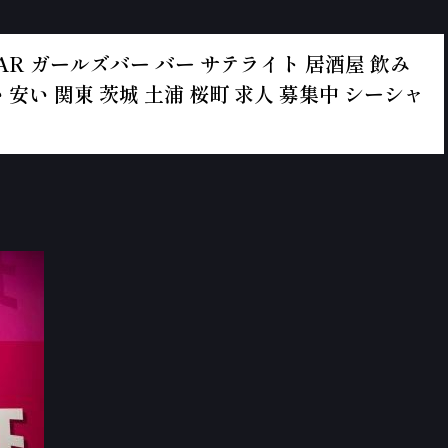
ールズBAR ガールズバー バー サテライト 居酒屋 飲み
 安い 関東 茨城 土浦 桜町 求人 募集中 シーシャ