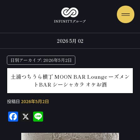
2026 5月 02
日別アーカイブ:
2026年5月2日
土浦つちうら横丁 MOON BAR Lounge ーズメン
トBAR シーシャカラ オケお酒
投稿日
2026年5月2日
F
X
Li
a
n
c
e