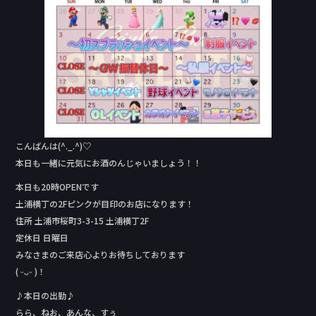
b
o
o
k
こんばんは(^._.^)♡
本日も一緒に元気にお酒のんじゃいましょう！！
本日も20時OPENです
土浦横丁の2Fピンクが目印のお店になります！
住所 土浦市桜町3-3-15 土浦横丁2F
定休日 日曜日
みなさまのご来店心よりお待ちしております
( ᵕᴗᵕ )！
♪本日の出勤♪
らら、ねお、あんな、すぅ