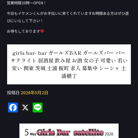
営業時間20時〜OPEN！
今日もイケメンくんがお手伝いに来てくれていますお時間ある方はぜひ遊
びにいらして下さい！
お待ちしております
girls bar- bar ガールズBAR ガールズバー バー
サテライト 居酒屋 飲み屋 お酒 女の子 可愛い 若い
安い 関東 茨城 土浦 桜町 求人 募集中 シーシャ 土
浦横丁
投稿日
2026年5月2日
F
X
Li
a
n
c
e
e