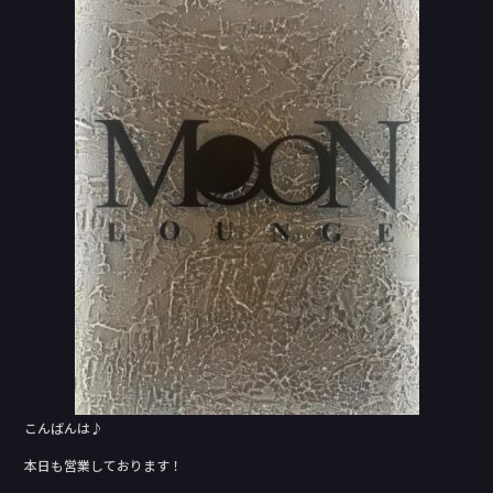
e
b
o
o
k
こんばんは♪
本日も営業しております！