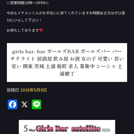
☆営業時間20時〜OPEN☆
今日もイケメンくんがお手伝いに来てくれていますお時間ある方はぜひ遊
びにいらして下さい！
お待ちしております
girls bar- bar ガールズBAR ガールズバー バー
サテライト 居酒屋 飲み屋 お酒 女の子 可愛い 若い
安い 関東 茨城 土浦 桜町 求人 募集中 シーシャ 土
浦横丁
投稿日
2026年5月9日
F
X
Li
a
n
c
e
e