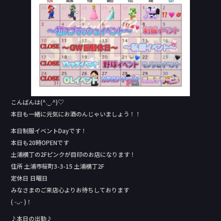
b
o
o
k
こんばんは(^._.^)♡
本日も一緒に元気にお酒のんじゃいましょう！！
本日制服イベントDay‬です！
本日も20時OPENです
土浦横丁の2Fピンクが目印のお店になります！
住所 土浦市桜町3-3-15 土浦横丁2F
定休日 日曜日
みなさまのご来店心よりお待ちしております
( ᵕᴗᵕ )！
♪本日の出勤♪