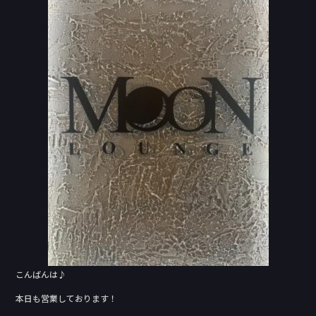
e
b
o
o
k
こんばんは♪
本日も営業しております！