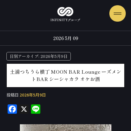
2026 5月 09
日別アーカイブ:
2026年5月9日
土浦つちうら横丁 MOON BAR Lounge ーズメン
トBAR シーシャカラ オケお酒
投稿日
2026年5月9日
F
X
Li
a
n
c
e