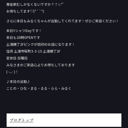
華金飲むしかなくないですか？？✩.*˚
お待ちしてます♡(*´ `*)
さらに本日もみるくちゃんが出勤してくれてます！ぜひご来店ください！
本日YシャツDay‬です！
本日も20時OPENです
土浦横丁2Fピンクが目印のお店になります！
住所 土浦市桜町3-3-15 土浦横丁2F
定休日 日曜日
みなさまのご来店心よりお待ちしております
( ᵕᴗᵕ )！
♪本日の出勤♪
ことの・ひな・まる・るる・らら・みるく
ブログトップ