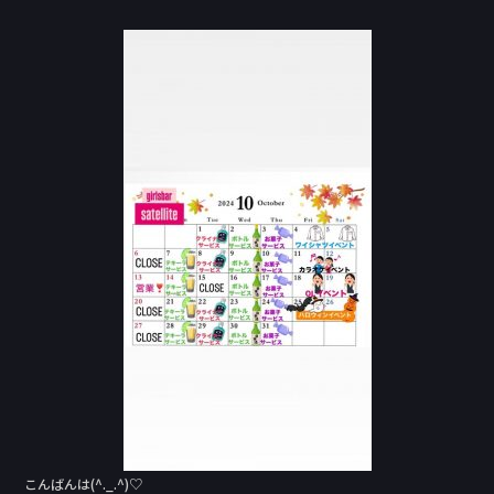
a
n
c
e
e
b
o
o
k
こんばんは(^._.^)♡