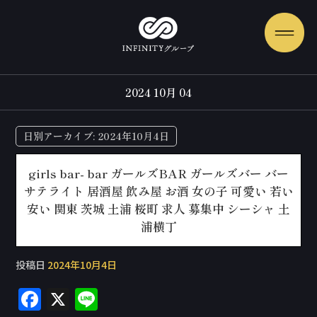
2024 10月 04
日別アーカイブ:
2024年10月4日
girls bar- bar ガールズBAR ガールズバー バー
サテライト 居酒屋 飲み屋 お酒 女の子 可愛い 若い
安い 関東 茨城 土浦 桜町 求人 募集中 シーシャ 土
浦横丁
投稿日
2024年10月4日
F
X
Li