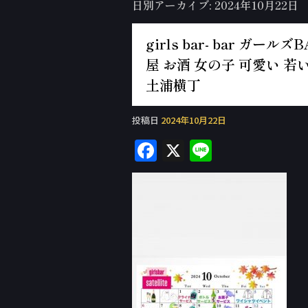
日別アーカイブ:
2024年10月22日
girls bar- bar ガ
屋 お酒 女の子 可愛い 若い
土浦横丁
投稿日
2024年10月22日
F
X
Li
a
n
c
e
e
b
o
o
k