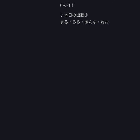
( ᵕᴗᵕ )！
♪本日の出勤♪
まる・らら・あんな・ねお