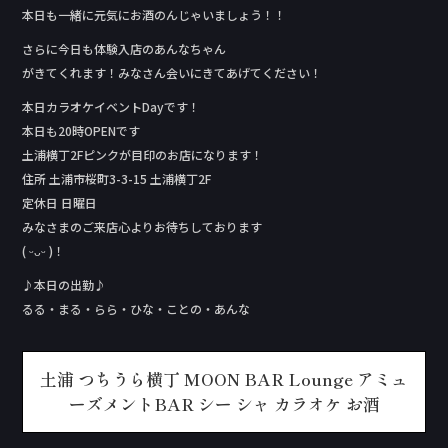
本日も一緒に元気にお酒のんじゃいましょう！！
さらに今日も体験入店のあんなちゃん
がきてくれます！みなさん会いにきてあげてください！
本日カラオケイベントDay‬です！
本日も20時OPENです
土浦横丁2Fピンクが目印のお店になります！
住所 土浦市桜町3-3-15 土浦横丁2F
定休日 日曜日
みなさまのご来店心よりお待ちしております
( ᵕᴗᵕ )！
♪本日の出勤♪
るる・まる・らら・ひな・ことの・あんな
土浦 つちうら横丁 MOON BAR Lounge アミュ
ーズメントBAR シー シャ カラオケ お酒