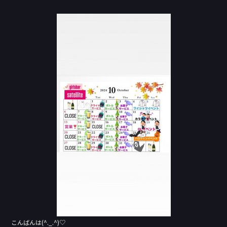
a
n
c
e
e
b
o
o
k
こんばんは(^._.^)♡