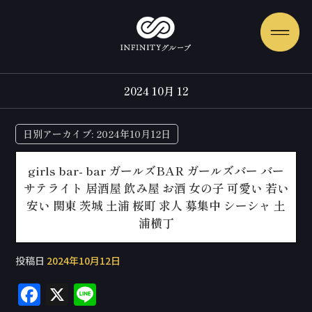
2024 10月 12
日別アーカイブ:
2024年10月12日
girls bar- bar ガールズBAR ガールズバー バー
サテライト 居酒屋 飲み屋 お酒 女の子 可愛い 若い
安い 関東 茨城 土浦 桜町 求人 募集中 シーシャ 土
浦横丁
投稿日
2024年10月12日
F
X
Li