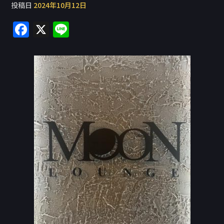
投稿日
2024年10月12日
F
X
Li
a
n
c
e
e
b
o
o
k