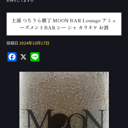
お待ちしてます
土浦 つちうら横丁 MOON BAR Lounge アミュ
ーズメントBAR シー シャ カラオケ お酒
投稿日
2024年10月17日
F
X
Li
a
n
c
e
e
b
o
o
k