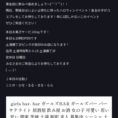
華金前に飲みべ高めましょう〜( “´༥`” )！！
明日、明後日はいよいよ待ちに待ったハロウィンイベント！各女の子がコ
スプレをしてお待ちしております！年に1回しかないこのイベント
ぜひご来店ください！
本日お菓子サービスDay‬です！
本日も20時OPENです
土浦横丁2Fピンクが目印のお店になります！
住所 土浦市桜町3-3-15 土浦横丁2F
定休日 日曜日
みなさまのご来店心よりお待ちしております
( ᵕᴗᵕ )！
♪本日の出勤♪
ことの・ひな・るる・まる・らら
girls bar- bar ガールズBAR ガールズバー バー
サテライト 居酒屋 飲み屋 お酒 女の子 可愛い 若い
安い 関東 茨城 土浦 桜町 求人 募集中 シーシャ 土