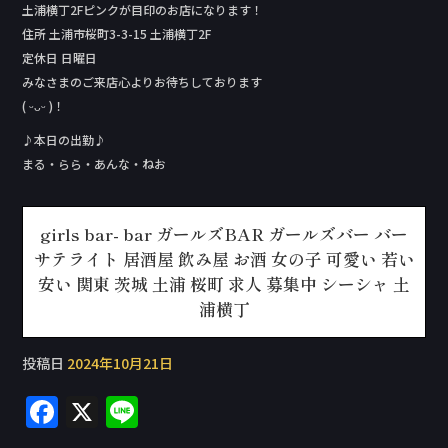
土浦横丁2Fピンクが目印のお店になります！
住所 土浦市桜町3-3-15 土浦横丁2F
定休日 日曜日
みなさまのご来店心よりお待ちしております
( ᵕᴗᵕ )！
♪本日の出勤♪
まる・らら・あんな・ねお
girls bar- bar ガールズBAR ガールズバー バー
サテライト 居酒屋 飲み屋 お酒 女の子 可愛い 若い
安い 関東 茨城 土浦 桜町 求人 募集中 シーシャ 土
浦横丁
投稿日
2024年10月21日
F
X
Li
a
n