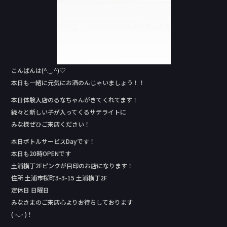
こんばんは(^._.^)♡
本日も一緒に元気にお酒のんじゃいましょう！！
本日体験入店のるなちゃんがきてくれてます！
続々と新しい子が入ってくるサテライトに
みな様ぜひご来店ください！
本日ボトルサービスDay‬です！
本日も20時OPENです
土浦横丁2Fピンクが目印のお店になります！
住所 土浦市桜町3-3-15 土浦横丁2F
定休日 日曜日
みなさまのご来店心よりお待ちしております
( ᵕᴗᵕ )！