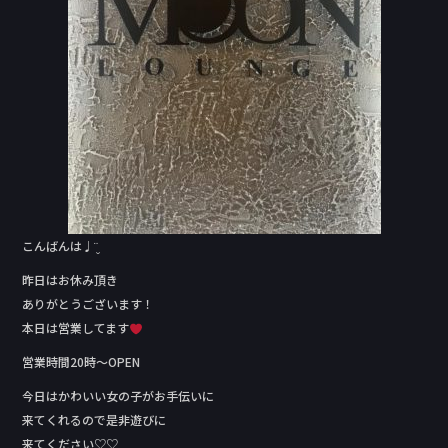
k
こんばんは♩¨̮
昨日はお休み頂き
ありがとうございます！
本日は営業してます
営業時間20時〜OPEN
今日はかわいい女の子がお手伝いに
来てくれるので是非遊びに
来てください♡♡