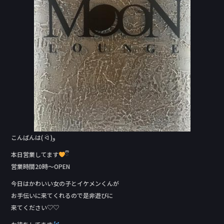
o
k
こんばんは( ᐛ )و
本日営業してます
ྀི
営業時間20時〜OPEN
今日はかわいい女の子とイケメンくんが
お手伝いに来てくれるので是非遊びに
来てください♡♡