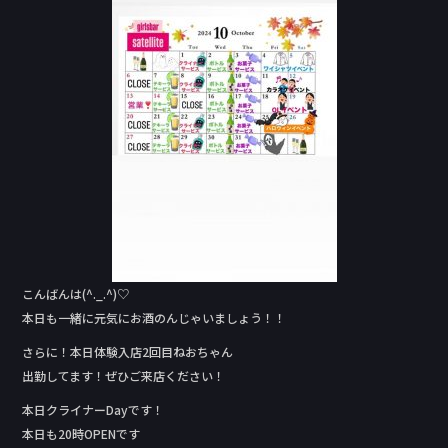
o
k
こんばんは(^._.^)♡
本日も一緒に元気にお酒のんじゃいましょう！！
さらに！本日体験入店2回目ねおちゃん
出勤してます！ぜひご来店ください！
本日クライナーDay‬です！
本日も20時OPENです