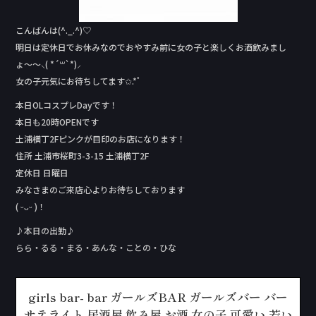
こんばんは(^._.^)♡
明日は定休日でお休みなのでおやすみ前に女の子と楽しくお酒飲みまし
ょ〜〜⸜( *´꒳`*)⸝
女の子元気にお待ちしてます✩.*˚
本日OLコスプレDay‬です！
本日も20時OPENです
土浦横丁2Fピンクが目印のお店になります！
住所 土浦市桜町3-3-15 土浦横丁2F
定休日 日曜日
みなさまのご来店心よりお待ちしております
( ᵕᴗᵕ )！
♪本日の出勤♪
らら・るる・まる・あんな・ことの・ひな
girls bar- bar ガールズBAR ガールズバー バー
サテライト 居酒屋 飲み屋 お酒 女の子 可愛い 若い