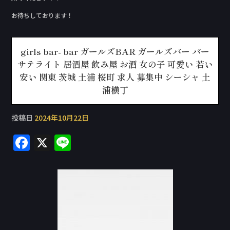
お待ちしております！
girls bar- bar ガールズBAR ガールズバー バー
サテライト 居酒屋 飲み屋 お酒 女の子 可愛い 若い
安い 関東 茨城 土浦 桜町 求人 募集中 シーシャ 土
浦横丁
投稿日
2024年10月22日
F
X
Li
a
n
c
e
e
b
o