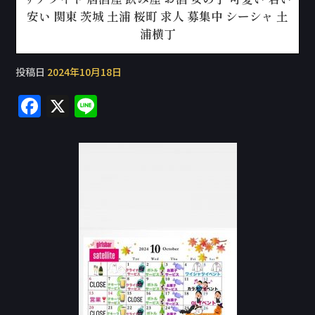
安い 関東 茨城 土浦 桜町 求人 募集中 シーシャ 土
浦横丁
投稿日
2024年10月18日
F
X
Li
a
n
c
e
e
b
o
o
k