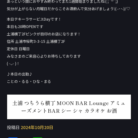
あっという間におやすみ終わってまた1週間始まりましたね:( ;´꒳`;)
気分が上がらない月曜日だからこそお酒飲んで気分あげましょう\( ˶˙˙˶)/♡
本日テキーラサービスDay‬です！
本日も20時OPENです
土浦横丁2Fピンクが目印のお店になります！
住所 土浦市桜町3-3-15 土浦横丁2F
定休日 日曜日
みなさまのご来店心よりお待ちしております
( ᵕᴗᵕ )！
♪本日の出勤♪
ことの・るる・ひな・まる
土浦 つちうら横丁 MOON BAR Lounge アミュ
ーズメントBAR シー シャ カラオケ お酒
投稿日
2024年10月20日