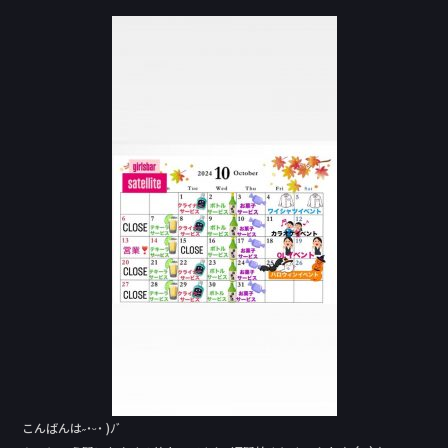
c
e
e
b
o
o
k
こんばんは˶˙ᵕ˙ )ﾉﾞ