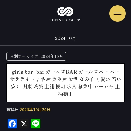
2024 10月
月別アーカイブ:
2024年10月
girls bar- bar ガールズBAR ガールズバー バー
サテライト 居酒屋 飲み屋 お酒 女の子 可愛い 若い
安い 関東 茨城 土浦 桜町 求人 募集中 シーシャ 土
浦横丁
投稿日
2024年10月24日
F
X
Li