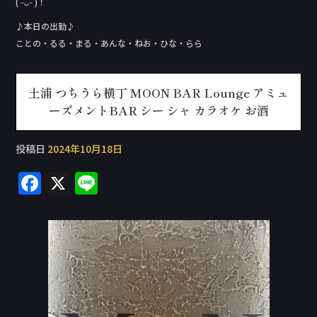
( ᵕᴗᵕ )！
♪本日の出勤♪
ことの・るる・まる・あんな・ねお・ひな・らら
土浦 つちうら横丁 MOON BAR Lounge アミュ
ーズメントBAR シー シャ カラオケ お酒
投稿日
2024年10月18日
F
X
Li
a
n
c
e
e
b
o