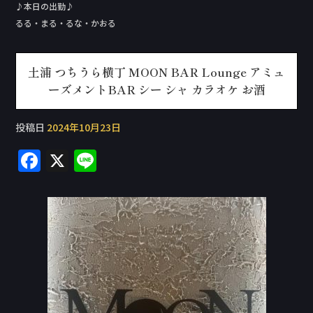
♪本日の出勤♪
るる・まる・るな・かおる
土浦 つちうら横丁 MOON BAR Lounge アミュ
ーズメントBAR シー シャ カラオケ お酒
投稿日
2024年10月23日
F
X
Li
a
n
c
e
e
b
o
o