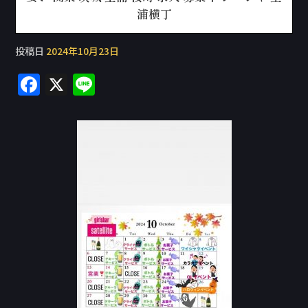
浦横丁
投稿日
2024年10月23日
F
X
Li
a
n
c
e
e
b
o
o
k