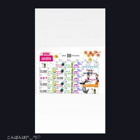
a
n
c
e
e
b
o
o
k
こんばんは(^._.^)♡