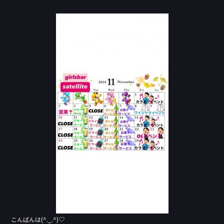
a
n
c
e
e
b
o
o
k
こんばんは(^._.^)♡