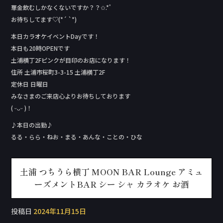
華金飲むしかなくないですか？？✩.*˚
お待ちしてます♡(*´ `*)
本日カラオケイベントDay‬です！
本日も20時OPENです
土浦横丁2Fピンクが目印のお店になります！
住所 土浦市桜町3-3-15 土浦横丁2F
定休日 日曜日
みなさまのご来店心よりお待ちしております
( ᵕᴗᵕ )！
♪本日の出勤♪
るる・らら・ねお・まる・あんな・ことの・ひな
土浦 つちうら横丁 MOON BAR Lounge アミュ
ーズメントBAR シー シャ カラオケ お酒
投稿日
2024年11月15日