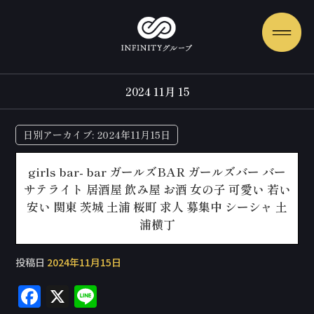
2024 11月 15
日別アーカイブ:
2024年11月15日
girls bar- bar ガールズBAR ガールズバー バー
サテライト 居酒屋 飲み屋 お酒 女の子 可愛い 若い
安い 関東 茨城 土浦 桜町 求人 募集中 シーシャ 土
浦横丁
投稿日
2024年11月15日
F
X
Li