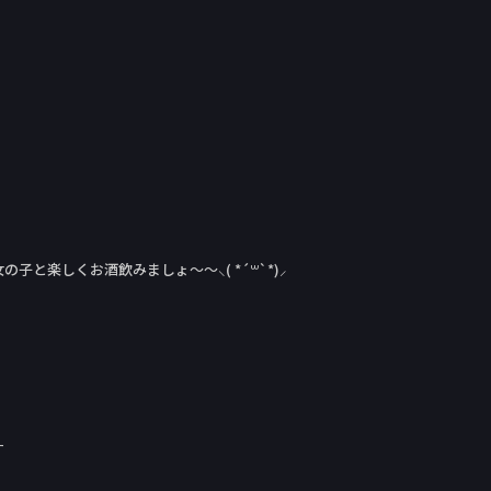
と楽しくお酒飲みましょ〜〜⸜( *´꒳`*)⸝
！
す