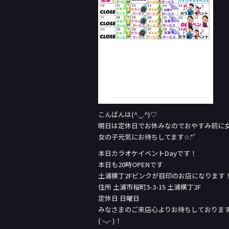
こんばんは(^._.^)♡
明日は定休日でお休みなのでおやすみ前に女の子
女の子元気にお待ちしてます✩.*˚
本日カラオケイベントDay‬です！
本日も20時OPENです
土浦横丁2Fピンクが目印のお店になります
住所 土浦市桜町3-3-15 土浦横丁2F
定休日 日曜日
みなさまのご来店心よりお待ちしておりま
( ᵕᴗᵕ )！