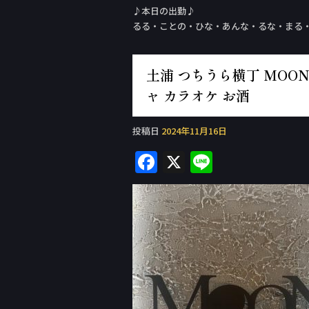
♪本日の出勤♪
るる・ことの・ひな・あんな・るな・まる
土浦 つちうら横丁 MOON 
ャ カラオケ お酒
投稿日
2024年11月16日
F
X
Li
a
n
c
e
e
b
o
o