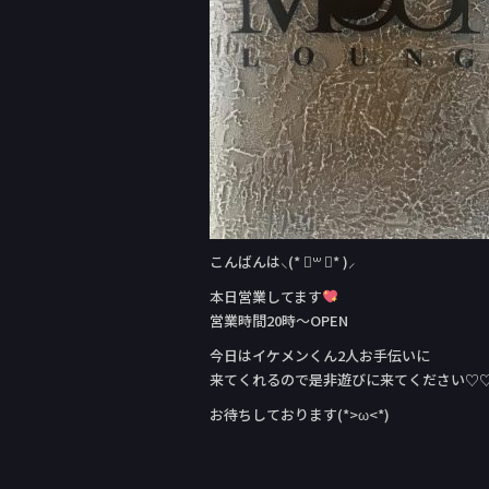
k
こんばんは⸜(* ॑꒳ ॑* )⸝
本日営業してます
営業時間20時～OPEN
今日はイケメンくん2人お手伝いに
来てくれるので是非遊びに来てください♡
お待ちしております(*>ω<*)