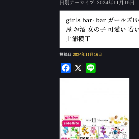
日別アーカイブ:
2024年11月16日
girls bar- bar ガ
屋 お酒 女の子 可愛い 若い
土浦横丁
投稿日
2024年11月16日
F
X
Li
a
n
c
e
e
b
o
o
k