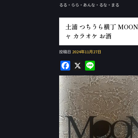
るる・らら・あんな・るな・まる
土浦 つちうら横丁 MOON 
ャ カラオケ お酒
投稿日
2024年11月27日
F
X
Li
a
n
c
e
e
b
o
o
k