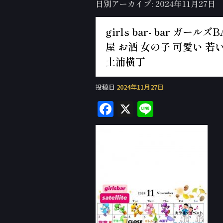
日別アーカイブ:
2024年11月27日
girls bar- bar ガ
屋 お酒 女の子 可愛い 若い
土浦横丁
投稿日
2024年11月27日
F
X
Li
a
n
c
e
e
b
o
o
k