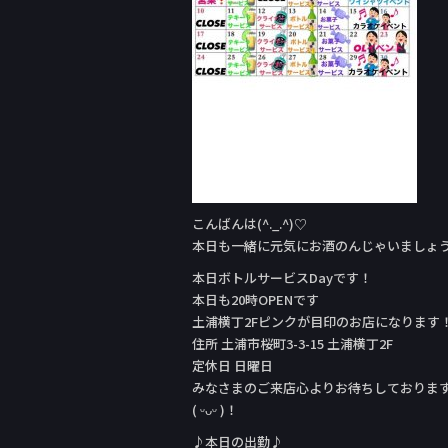
こんばんは(^._.^)♡
本日も一緒に元気にお酒のんじゃいましょ
本日ボトルサービスDay‬です！
本日も20時OPENです
土浦横丁2Fピンクが目印のお店になります
住所 土浦市桜町3-3-15 土浦横丁2F
定休日 日曜日
みなさまのご来店心よりお待ちしておりま
( ᵕᴗᵕ )！
♪本日の出勤♪