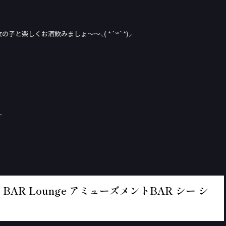
と楽しくお酒飲みましょ〜〜⸜( *´꒳`*)⸝
！
す
BAR Lounge アミューズメントBAR シー シ