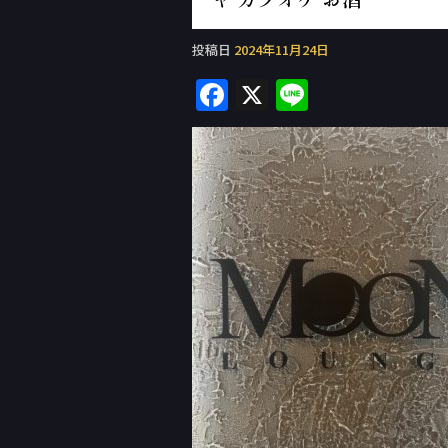
投稿日
2024年11月24日
F
X
Li
a
n
c
e
e
b
o
o
k