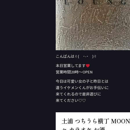
こんばんは✌︎( ˙-˙ )✌︎
本日営業してます
営業時間20時〜OPEN
今日は可愛い女の子と昨日とは
違うイケメンくんがお手伝いに
来てくれるので是非遊びに
来てください♡♡
土浦 つちうら横丁 MOON 
ャ カラオケ お酒