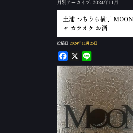
月別アーカイブ:
2024年11月
土浦 つちうら横丁 MOON 
ャ カラオケ お酒
投稿日
2024年11月25日
F
X
Li
a
n
c
e
e
b
o
o
k