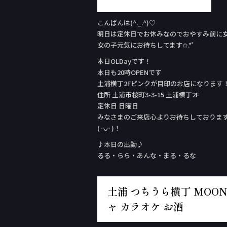
こんばんは(^._.^)♡
明日は定休日でお休みなのでおやすみ前に女の子
女の子元気にお待ちしてます✩.*˚
本日OLDay‬です！
本日も20時OPENです
土浦横丁2Fピンクが目印のお店になります
住所 土浦市桜町3-3-15 土浦横丁2F
定休日 日曜日
みなさまのご来店心よりお待ちしておりま
( ᵕᴗᵕ )！
♪本日の出勤♪
るる・らら・あんな・まる・るな
土浦 つちうら横丁 MOON 
ャ カラオケ お酒