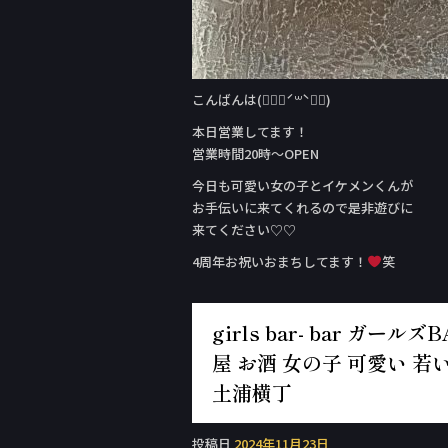
こんばんは(๑⃙⃘ˊ꒳​ˋ๑⃙)
本日営業してます！
営業時間20時〜OPEN
今日も可愛い女の子とイケメンくんが
お手伝いに来てくれるので是非遊びに
来てください♡♡
4周年お祝いおまちしてます！
笑
girls bar- bar ガ
屋 お酒 女の子 可愛い 若い
土浦横丁
投稿日
2024年11月23日