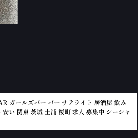
ールズBAR ガールズバー バー サテライト 居酒屋 飲み
 安い 関東 茨城 土浦 桜町 求人 募集中 シーシャ