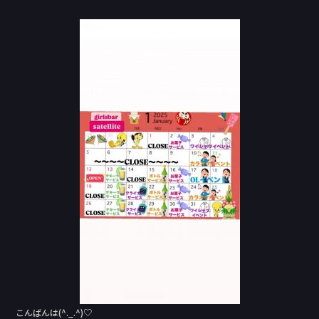
a
n
c
e
e
b
o
o
k
こんばんは(^._.^)♡