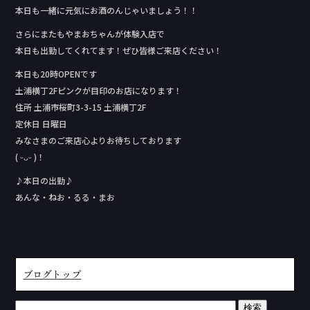
本日も一緒に元気にお酒のんじゃいましょう！！
さらにまたもやまおちゃんが体験入店で
本日も出勤してくれてます！ぜひ皆様ご来店ください！
本日も20時OPENです
土浦横丁2Fピンクが目印のお店になります！
住所 土浦市桜町3-3-15 土浦横丁2F
定休日 日曜日
みなさまのご来店心よりお待ちしております
( ᵕᴗᵕ )！
♪本日の出勤♪
あんな・ねお・るる・まお
ブログトップ