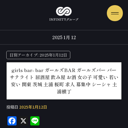
2025 1月 12
日別アーカイブ:
2025年1月12日
girls bar- bar ガールズBAR ガールズバー バー
サテライト 居酒屋 飲み屋 お酒 女の子 可愛い 若い
安い 関東 茨城 土浦 桜町 求人 募集中 シーシャ 土
浦横丁
投稿日
2025年1月12日
F
X
Li